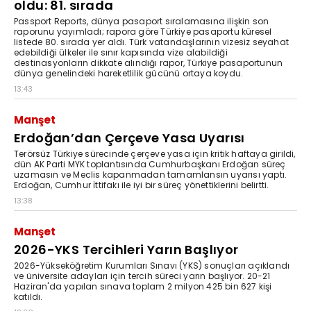
oldu: 81. sırada
Passport Reports, dünya pasaport sıralamasına ilişkin son
raporunu yayımladı; rapora göre Türkiye pasaportu küresel
listede 80. sırada yer aldı. Türk vatandaşlarının vizesiz seyahat
edebildiği ülkeler ile sınır kapısında vize alabildiği
destinasyonların dikkate alındığı rapor, Türkiye pasaportunun
dünya genelindeki hareketlilik gücünü ortaya koydu.
13:43
Manşet
Erdoğan’dan Çerçeve Yasa Uyarısı
Terörsüz Türkiye sürecinde çerçeve yasa için kritik haftaya girildi,
dün AK Parti MYK toplantısında Cumhurbaşkanı Erdoğan süreç
uzamasın ve Meclis kapanmadan tamamlansın uyarısı yaptı.
Erdoğan, Cumhur İttifakı ile iyi bir süreç yönettiklerini belirtti.
13:38
Manşet
2026-YKS Tercihleri Yarın Başlıyor
2026-Yükseköğretim Kurumları Sınavı (YKS) sonuçları açıklandı
ve üniversite adayları için tercih süreci yarın başlıyor. 20-21
Haziran'da yapılan sınava toplam 2 milyon 425 bin 627 kişi
katıldı.