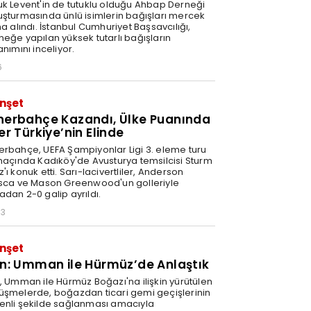
uk Levent'in de tutuklu olduğu Ahbap Derneği
uşturmasında ünlü isimlerin bağışları mercek
na alındı. İstanbul Cumhuriyet Başsavcılığı,
neğe yapılan yüksek tutarlı bağışların
anımını inceliyor.
6
nşet
nerbahçe Kazandı, Ülke Puanında
er Türkiye’nin Elinde
erbahçe, UEFA Şampiyonlar Ligi 3. eleme turu
 maçında Kadıköy'de Avusturya temsilcisi Sturm
'ı konuk etti. Sarı-lacivertliler, Anderson
isca ve Mason Greenwood'un golleriyle
adan 2-0 galip ayrıldı.
03
nşet
an: Umman ile Hürmüz’de Anlaştık
n, Umman ile Hürmüz Boğazı'na ilişkin yürütülen
üşmelerde, boğazdan ticari gemi geçişlerinin
enli şekilde sağlanması amacıyla