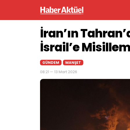
İran’ın Tahran’a
İsrail’e Misille
GÜNDEM
MANŞET
08:21 — 13 Mart 2026