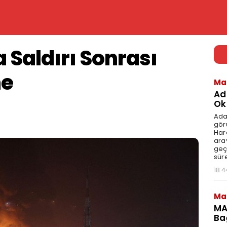
 Saldırı Sonrası
me
Ma
Ad
Ok
Ada
gör
Har
aray
geç
süre
18:4
Ma
MA
Ba