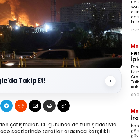
Hal
sor
altı
der
kull
17:3
Ma
Fe
İpl
Fen
ilk
Graz
le'da Takip Et!
Tal
sah
09:
Ma
İr
den çatışmalar, 14. gününde de tüm şiddetiyle
İra
gör
ece saatlerinde taraflar arasında karşılıklı
güv