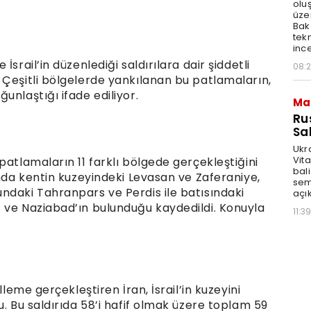
olu
üze
Bak
tekn
ince
srail’in düzenlediği saldırılara dair şiddetli
08:
 Çeşitli bölgelerde yankılanan bu patlamaların,
unlaştığı ifade ediliyor.
Ma
Ru
Sal
Ukr
Vita
patlamaların 11 farklı bölgede gerçekleştiğini
bali
ında kentin kuzeyindeki Levasan ve Zaferaniye,
sem
ndaki Tahranpars ve Perdis ile batısındaki
açık
 ve Naziabad’ın bulunduğu kaydedildi. Konuyla
11:39
lleme gerçekleştiren İran, İsrail’in kuzeyini
u. Bu saldırıda 58’i hafif olmak üzere toplam 59