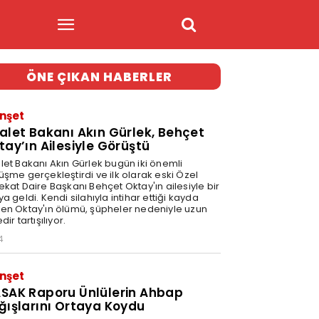
ÖNE ÇIKAN HABERLER
nşet
alet Bakanı Akın Gürlek, Behçet
tay’ın Ailesiyle Görüştü
let Bakanı Akın Gürlek bugün iki önemli
üşme gerçekleştirdi ve ilk olarak eski Özel
ekat Daire Başkanı Behçet Oktay'ın ailesiyle bir
a geldi. Kendi silahıyla intihar ettiği kayda
en Oktay'ın ölümü, şüpheler nedeniyle uzun
dir tartışılıyor.
4
nşet
SAK Raporu Ünlülerin Ahbap
ğışlarını Ortaya Koydu