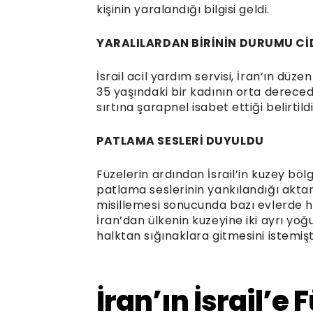
kişinin yaralandığı bilgisi geldi.
YARALILARDAN BİRİNİN DURUMU Cİ
İsrail acil yardım servisi, İran’ın düz
35 yaşındaki bir kadının orta derece
sırtına şarapnel isabet ettiği belirtildi
PATLAMA SESLERİ DUYULDU
Füzelerin ardından İsrail’in kuzey bö
patlama seslerinin yankılandığı aktarı
misillemesi sonucunda bazı evlerde has
İran’dan ülkenin kuzeyine iki ayrı yoğ
halktan sığınaklara gitmesini istemişt