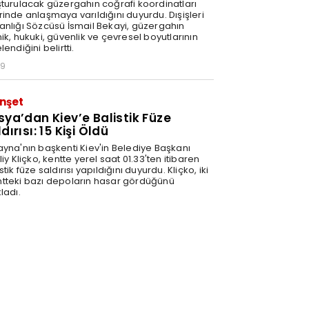
şturulacak güzergahın coğrafi koordinatları
rinde anlaşmaya varıldığını duyurdu. Dışişleri
anlığı Sözcüsü İsmail Bekayi, güzergahın
ik, hukuki, güvenlik ve çevresel boyutlarının
lendiğini belirtti.
29
nşet
sya’dan Kiev’e Balistik Füze
dırısı: 15 Kişi Öldü
ayna'nın başkenti Kiev'in Belediye Başkanı
liy Kliçko, kentte yerel saat 01.33'ten itibaren
stik füze saldırısı yapıldığını duyurdu. Kliçko, iki
tteki bazı depoların hasar gördüğünü
ladı.