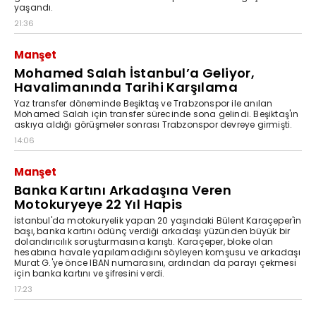
yaşandı.
21:36
Manşet
Mohamed Salah İstanbul’a Geliyor,
Havalimanında Tarihi Karşılama
Yaz transfer döneminde Beşiktaş ve Trabzonspor ile anılan
Mohamed Salah için transfer sürecinde sona gelindi. Beşiktaş'ın
askıya aldığı görüşmeler sonrası Trabzonspor devreye girmişti.
14:06
Manşet
Banka Kartını Arkadaşına Veren
Motokuryeye 22 Yıl Hapis
İstanbul'da motokuryelik yapan 20 yaşındaki Bülent Karaçeper'in
başı, banka kartını ödünç verdiği arkadaşı yüzünden büyük bir
dolandırıcılık soruşturmasına karıştı. Karaçeper, bloke olan
hesabına havale yapılamadığını söyleyen komşusu ve arkadaşı
Murat G.'ye önce IBAN numarasını, ardından da parayı çekmesi
için banka kartını ve şifresini verdi.
17:23