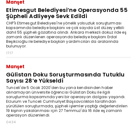
Manşet
Etimesgut Belediyesi’ne Operasyonda 55
Şüpheli Adliyeye Sevk Edildi
CHP'li Etimesgut Belediyesi'ne yönelik yolsuzluk soruşturması
kapsamında belediye başkanı ve çok sayıda üst düzey yetkili
dahil 55 şüpheli gözaltına alındı. Ankara merkezli dokuz ilde eş
zamanlı düzenlenen operasyonda belediye başkanı Erdal
Beşikcioğlu ile belediye başkan yardımcıları da aralarında
bulunuyor.
17:17
Manşet
Gülistan Doku Soruşturmasında Tutuklu
Sayısı 28’e Yükseldi
Tunceli'de 5 Ocak 2020'den bu yana kendisinden haber
alınamayan üniversite öğrencisi Gülistan Doku ile ilgili
soruşturma kapsamında yeni bir operasyon dalgası yaşandı.
Erzurum ve Tunceli Cumhuriyet Başsavcılıkları tarafından
yürütülen soruşturmada, şüpheli işlemler yaptığı değerlendirilen
19 kişinin yakalanması için 27 Temmuz'da 16 ilde eş zamanlı
operasyon düzenlendi.
04:34