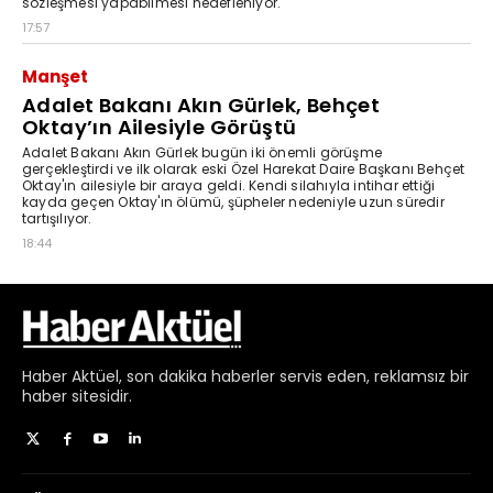
Haber
Aktüel,
son dakika haberler
servis eden, reklamsız bir
haber sitesidir.