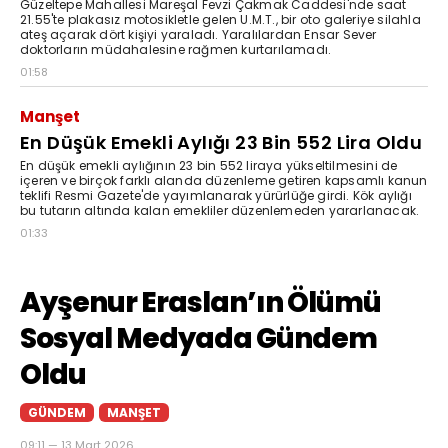
Güzeltepe Mahallesi Mareşal Fevzi Çakmak Caddesi'nde saat
21.55'te plakasız motosikletle gelen U.M.T., bir oto galeriye silahla
ateş açarak dört kişiyi yaraladı. Yaralılardan Ensar Sever
doktorların müdahalesine rağmen kurtarılamadı.
01:58
Manşet
En Düşük Emekli Aylığı 23 Bin 552 Lira Oldu
En düşük emekli aylığının 23 bin 552 liraya yükseltilmesini de
içeren ve birçok farklı alanda düzenleme getiren kapsamlı kanun
teklifi Resmi Gazete'de yayımlanarak yürürlüğe girdi. Kök aylığı
bu tutarın altında kalan emekliler düzenlemeden yararlanacak.
01:33