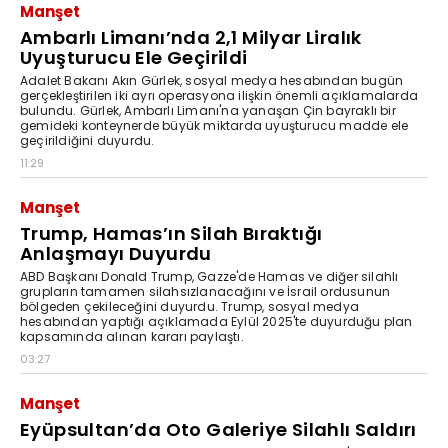
Manşet
Ambarlı Limanı’nda 2,1 Milyar Liralık
Uyuşturucu Ele Geçirildi
Adalet Bakanı Akın Gürlek, sosyal medya hesabından bugün
gerçekleştirilen iki ayrı operasyona ilişkin önemli açıklamalarda
bulundu. Gürlek, Ambarlı Limanı'na yanaşan Çin bayraklı bir
gemideki konteynerde büyük miktarda uyuşturucu madde ele
geçirildiğini duyurdu.
11:29
Manşet
Trump, Hamas’ın Silah Bıraktığı
Anlaşmayı Duyurdu
ABD Başkanı Donald Trump, Gazze'de Hamas ve diğer silahlı
grupların tamamen silahsızlanacağını ve İsrail ordusunun
bölgeden çekileceğini duyurdu. Trump, sosyal medya
hesabından yaptığı açıklamada Eylül 2025'te duyurduğu plan
kapsamında alınan kararı paylaştı.
03:27
Manşet
Eyüpsultan’da Oto Galeriye Silahlı Saldırı