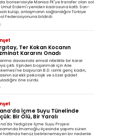
nda bonservisiyle Manisa FK'ye transfer olan sol
 Umut Erdem'i yeniden kadrosuna kattı. Sarı-
ızılı kulüp, anlaşmanın sağlandığını Türkiye
bol Federasyonuna bildirdi.
6
nşet
rgıtay, Ter Kokan Kocanın
zminat Kararını Onadı
anma davasında emsal nitelikte bir karar
aya çıktı. Eşinden boşanmak için Aile
kemesi'ne başvuran B.D. isimli genç kadın,
sının sürekli psikolojik ve sözel şiddet
uladığını öne sürdü.
7
nşet
ana’da İçme Suyu Tünelinde
ük: Bir Ölü, Bir Yaralı
na'da Yedigöze İçme Suyu Projesi
samında İmamoğlu ilçesinde yapımı süren
el hattında henüz belirlenemeyen bir nedenle