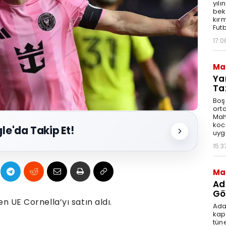
yılı
bek
kırm
Fut
17:0
Ma
Ya
Ta
Boş
ort
Mah
koca
le'da Takip Et!
uyg
15:3
Ma
Ad
Göç
en UE Cornella’yı satın aldı.
Ada
kap
tün