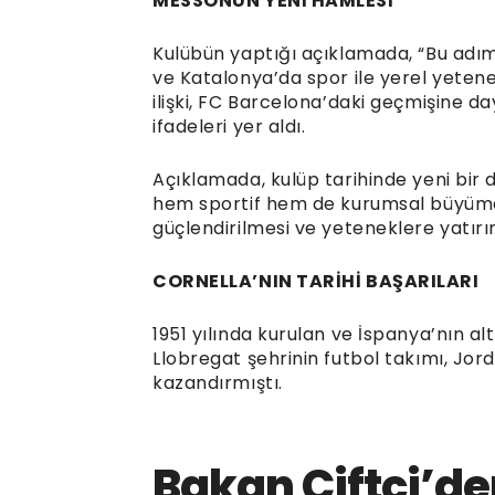
MESSONUN YENİ HAMLESİ
Kulübün yaptığı açıklamada, “Bu adım,
ve Katalonya’da spor ile yerel yetenek
ilişki, FC Barcelona’daki geçmişine 
ifadeleri yer aldı.
Açıklamada, kulüp tarihinde yeni bir d
hem sportif hem de kurumsal büyümeyi
güçlendirilmesi ve yeteneklere yatırı
CORNELLA’NIN TARİHİ BAŞARILARI
1951 yılında kurulan ve İspanya’nın a
Llobregat şehrinin futbol takımı, Jor
kazandırmıştı.