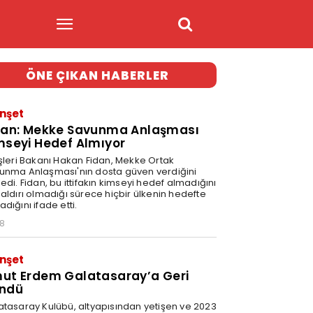
ÖNE ÇIKAN HABERLER
nşet
dan: Mekke Savunma Anlaşması
mseyi Hedef Almıyor
işleri Bakanı Hakan Fidan, Mekke Ortak
unma Anlaşması'nın dosta güven verdiğini
edi. Fidan, bu ittifakın kimseyi hedef almadığını
saldırı olmadığı sürece hiçbir ülkenin hedefte
dığını ifade etti.
58
nşet
ut Erdem Galatasaray’a Geri
ndü
atasaray Kulübü, altyapısından yetişen ve 2023