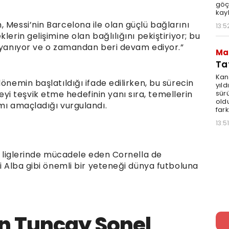
göç
kay
 Messi’nin Barcelona ile olan güçlü bağlarını
13:5
lerin gelişimine olan bağlılığını pekiştiriyor; bu
dayanıyor ve o zamandan beri devam ediyor.”
Ma
Ta
Kan
önemin başlatıldığı ifade edilirken, bu sürecin
yıld
sür
 teşvik etme hedefinin yanı sıra, temellerin
oldu
mı amaçladığı vurgulandı.
fark
13:51
lt liglerinde mücadele eden Cornella de
di Alba gibi önemli bir yeteneği dünya futboluna