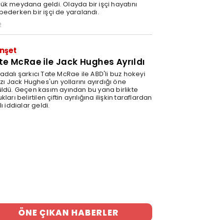
ük meydana geldi. Olayda bir işçi hayatını
bederken bir işçi de yaralandı.
2
nşet
te McRae ile Jack Hughes Ayrıldı
adalı şarkıcı Tate McRae ile ABD'li buz hokeyi
ızı Jack Hughes'un yollarını ayırdığı öne
üldü. Geçen kasım ayından bu yana birlikte
kları belirtilen çiftin ayrılığına ilişkin taraflardan
lı iddialar geldi.