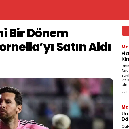
ni Bir Dönem
ornella’yı Satın Aldı
Ma
Fi
Ki
Dış
Sav
söyl
ve 
olma
22:
Ma
Um
Dö
Gal