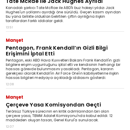
Tate McRae ile Jack Hughes Ayrıldı
Kanadalı şarkıcı Tate McRae ile ABD'li buz hokeyi yıldızı Jack
Hughes'un yollarını ayırdığı öne sürüldü. Geçen kasım ayından
bu yana birlikte oldukları belirtilen çiftin ayrılığına ilişkin
taraflardan farklı iddialar geldi.
13:51
Manşet
Pentagon, Frank Kendall’ın Gizli Bilgi
Erişimini İptal Etti
Pentagon, eski ABD Hava Kuvvetleri Bakanı Frank Kendall'ın gizli
bilgilere erişim uygunluğunu iptal etti ve kendisinin herhangi bir
hassas görevde bulunmasını yasakladı. Pentagon, kararın
gerekçesi olarak Kendall'ın Air Force One'ın kabiliyetlerine ilişkin
hassas bilgileri medyaya açıkladığı iddiasını gösterdi.
12:08
Manşet
Çerçeve Yasa Komisyondan Geçti
Terörsüz Türkiye sürecinin en kritik adımlarından biri olan
çerçeve yasa, TBMM Adalet Komisyonu'nda kabul edildi. 12
maddeden oluşan tasarı, Genel Kurul'a sunulacak.
12:07