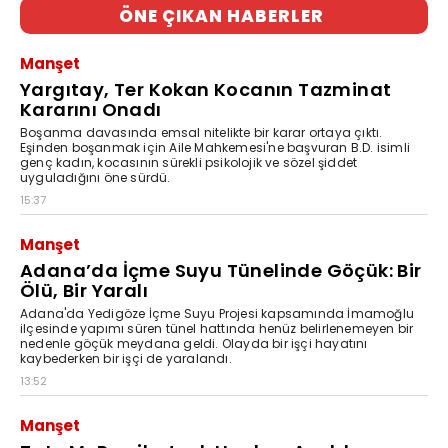
ÖNE ÇIKAN HABERLER
Manşet
Yargıtay, Ter Kokan Kocanın Tazminat
Kararını Onadı
Boşanma davasında emsal nitelikte bir karar ortaya çıktı.
Eşinden boşanmak için Aile Mahkemesi'ne başvuran B.D. isimli
genç kadın, kocasının sürekli psikolojik ve sözel şiddet
uyguladığını öne sürdü.
15:37
Manşet
Adana’da İçme Suyu Tünelinde Göçük: Bir
Ölü, Bir Yaralı
Adana'da Yedigöze İçme Suyu Projesi kapsamında İmamoğlu
ilçesinde yapımı süren tünel hattında henüz belirlenemeyen bir
nedenle göçük meydana geldi. Olayda bir işçi hayatını
kaybederken bir işçi de yaralandı.
13:52
Manşet