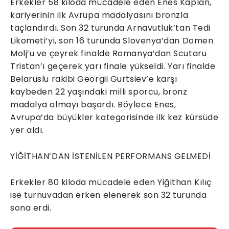
Erkekler 58 kiloda mücadele eden Enes Kaplan,
kariyerinin ilk Avrupa madalyasını bronzla
taçlandırdı. Son 32 turunda Arnavutluk’tan Tedi
Likometi’yi, son 16 turunda Slovenya’dan Domen
Molj’u ve çeyrek finalde Romanya’dan Scutaru
Tristan’ı geçerek yarı finale yükseldi. Yarı finalde
Belaruslu rakibi Georgii Gurtsiev’e karşı
kaybeden 22 yaşındaki milli sporcu, bronz
madalya almayı başardı. Böylece Enes,
Avrupa’da büyükler kategorisinde ilk kez kürsüde
yer aldı.
YİĞİTHAN’DAN İSTENİLEN PERFORMANS GELMEDİ
Erkekler 80 kiloda mücadele eden Yiğithan Kılıç
ise turnuvadan erken elenerek son 32 turunda
sona erdi.