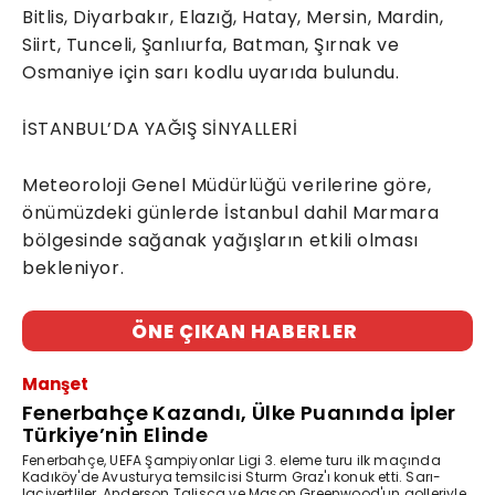
Bitlis, Diyarbakır, Elazığ, Hatay, Mersin, Mardin,
Siirt, Tunceli, Şanlıurfa, Batman, Şırnak ve
Osmaniye için sarı kodlu uyarıda bulundu.
İSTANBUL’DA YAĞIŞ SİNYALLERİ
Meteoroloji Genel Müdürlüğü verilerine göre,
önümüzdeki günlerde İstanbul dahil Marmara
bölgesinde sağanak yağışların etkili olması
bekleniyor.
ÖNE ÇIKAN HABERLER
Manşet
Fenerbahçe Kazandı, Ülke Puanında İpler
Türkiye’nin Elinde
Fenerbahçe, UEFA Şampiyonlar Ligi 3. eleme turu ilk maçında
Kadıköy'de Avusturya temsilcisi Sturm Graz'ı konuk etti. Sarı-
lacivertliler, Anderson Talisca ve Mason Greenwood'un golleriyle