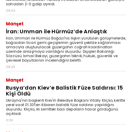
sahadan 2-0 galip ayrıldı.
09:03
Manşet
İran: Umman ile Hürmüz’de Anlaştık
İran, Umman ile Hürmüz Boğazı'na ilişkin yürütülen görüşmelerde,
boğazdan ticari gemi geçişlerinin güvenli şekilde sağlanması
amacıyla oluşturulacak güzergahın coğrafi koordinatları
üzerinde anlaşmaya varıldığını duyurdu. Dışişleri Bakanlığı
Sözcüsü İsmail Bekayi, güzergahın teknik, hukuki, güvenlik ve
çevresel boyutlarının incelendiğini belirtti.
08:29
Manşet
Rusya’dan Kiev’e Balistik Füze Saldırısı: 15
Kişi Öldü
Ukrayna'nın başkenti Kiev'in Belediye Başkanı Vitaliy Kliçko, kentte
yerel saat 01.33'ten itibaren balistik füze saldırısı yapıldığını
duyurdu. Kliçko, iki semtteki bazı depoların hasar gördüğünü
açıkladı.
11:39