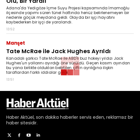
Ölü, Bir Yaralı
Adana'da Yedigöze İçme Suyu Projesi kapsamında İmamoğlu
ilçesinde yapımı süren tünel hattında henüz belirlenemeyen bir
nedenle göçük meydana geldi. Olayda bir işçi hayatını
kaybederken bir işçi de yaralandı.
13:52
Manşet
Tate McRae ile Jack Hughes Ayrıldı
Kanadalı şarkıcı Tate McRae ile ABD'li buz hokeyi yıldızı Jack
Hughes'un yollarını ayırdığı öne sürüldü. Geçen kasım ayından
bu yana birlikte oldukları belirtilen çiftin ayrılığına ilişkin
taraflardan farklı iddialar geldi.
13:51
Haber
Aktüel,
son dakika haberler
servis eden, reklamsız bir
haber sitesidir.