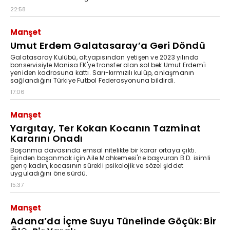
22:58
Manşet
Umut Erdem Galatasaray’a Geri Döndü
Galatasaray Kulübü, altyapısından yetişen ve 2023 yılında
bonservisiyle Manisa FK'ye transfer olan sol bek Umut Erdem'i
yeniden kadrosuna kattı. Sarı-kırmızılı kulüp, anlaşmanın
sağlandığını Türkiye Futbol Federasyonuna bildirdi.
17:06
Manşet
Yargıtay, Ter Kokan Kocanın Tazminat
Kararını Onadı
Boşanma davasında emsal nitelikte bir karar ortaya çıktı.
Eşinden boşanmak için Aile Mahkemesi'ne başvuran B.D. isimli
genç kadın, kocasının sürekli psikolojik ve sözel şiddet
uyguladığını öne sürdü.
15:37
Manşet
Adana’da İçme Suyu Tünelinde Göçük: Bir