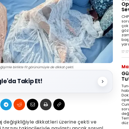
Op
Se
CHP
sor
çok 
göz
zam
baş
yar
17:17
Ma
işimle birlikte fit görünümüyle de dikkat çekti.
Gü
Tu
le'da Takip Et!
Tun
hab
Dok
ope
Cum
sor
değe
Tem
 değişikliğiyle dikkatleri üzerine çekti ve
düz
ni tarzını takipçileriyle paylaştı ancak sosyal