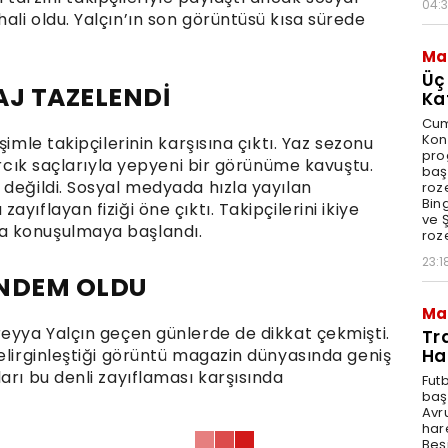
04:
li oldu. Yalçın’ın son görüntüsü kısa sürede
Ma
Üç
AJ TAZELENDİ
Ka
Cum
Kon
imle takipçilerinin karşısına çıktı. Yaz sezonu
pro
ırcık saçlarıyla yepyeni bir görünüme kavuştu.
baş
 değildi. Sosyal medyada hızla yayılan
roze
Bin
yıflayan fiziği öne çıktı. Takipçilerini ikiye
ve Ş
a konuşulmaya başlandı.
roze
23:1
ÜNDEM OLDU
Ma
reyya Yalçın geçen günlerde de dikkat çekmişti.
Tr
Ha
elirginleştiği görüntü magazin dünyasında geniş
arı bu denli zayıflaması karşısında
Fut
baş
Avr
har
Beş