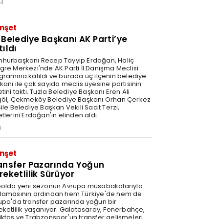
34
nşet
 Belediye Başkanı AK Parti’ye
tıldı
hurbaşkanı Recep Tayyip Erdoğan, Haliç
gre Merkezi'nde AK Parti İl Danışma Meclisi
gramına katıldı ve burada üç ilçenin belediye
kanı ile çok sayıda meclis üyesine partisinin
tini taktı. Tuzla Belediye Başkanı Eren Ali
göl, Çekmeköy Belediye Başkanı Orhan Çerkez
ile Belediye Başkan Vekili Sacit Terzi,
tlerini Erdoğan'ın elinden aldı.
8
nşet
ansfer Pazarında Yoğun
reketlilik Sürüyor
bolda yeni sezonun Avrupa müsabakalarıyla
lamasının ardından hem Türkiye'de hem de
upa'da transfer pazarında yoğun bir
eketlilik yaşanıyor. Galatasaray, Fenerbahçe,
iktaş ve Trabzonspor'un transfer gelişmeleri