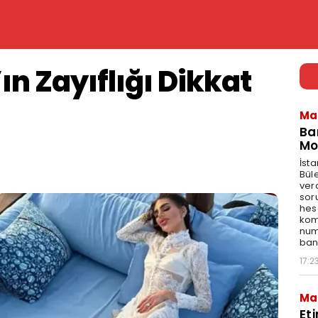
ın Zayıflığı Dikkat
Ma
Ba
Mo
İst
Bül
ver
sor
hes
kom
num
bank
17:2
Ma
Et