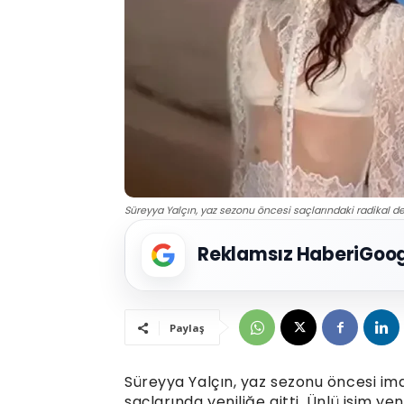
Süreyya Yalçın, yaz sezonu öncesi saçlarındaki radikal değ
Reklamsız Haberi
Goog
Paylaş
Süreyya Yalçın, yaz sezonu öncesi imaj
saçlarında yeniliğe gitti. Ünlü isim ye