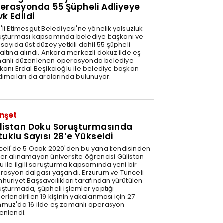
erasyonda 55 Şüpheli Adliyeye
vk Edildi
'li Etimesgut Belediyesi'ne yönelik yolsuzluk
uşturması kapsamında belediye başkanı ve
sayıda üst düzey yetkili dahil 55 şüpheli
altına alındı. Ankara merkezli dokuz ilde eş
anlı düzenlenen operasyonda belediye
kanı Erdal Beşikcioğlu ile belediye başkan
dımcıları da aralarında bulunuyor.
nşet
listan Doku Soruşturmasında
tuklu Sayısı 28’e Yükseldi
celi'de 5 Ocak 2020'den bu yana kendisinden
er alınamayan üniversite öğrencisi Gülistan
u ile ilgili soruşturma kapsamında yeni bir
rasyon dalgası yaşandı. Erzurum ve Tunceli
huriyet Başsavcılıkları tarafından yürütülen
uşturmada, şüpheli işlemler yaptığı
rlendirilen 19 kişinin yakalanması için 27
muz'da 16 ilde eş zamanlı operasyon
enlendi.