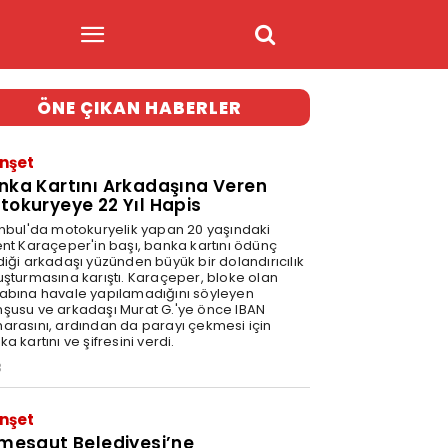
ÖNE ÇIKAN HABERLER
nşet
nka Kartını Arkadaşına Veren
tokuryeye 22 Yıl Hapis
anbul'da motokuryelik yapan 20 yaşındaki
ent Karaçeper'in başı, banka kartını ödünç
diği arkadaşı yüzünden büyük bir dolandırıcılık
uşturmasına karıştı. Karaçeper, bloke olan
abına havale yapılamadığını söyleyen
şusu ve arkadaşı Murat G.'ye önce IBAN
arasını, ardından da parayı çekmesi için
a kartını ve şifresini verdi.
3
nşet
imesgut Belediyesi’ne