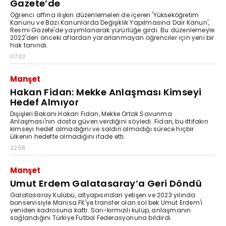
Gazete’de
Öğrenci affına ilişkin düzenlemeleri de içeren 'Yükseköğretim
Kanunu ve Bazı Kanunlarda Değişiklik Yapılmasına Dair Kanun',
Resmi Gazete'de yayımlanarak yürürlüğe girdi. Bu düzenlemeyle
2022'den önceki aflardan yararlanmayan öğrenciler için yeni bir
hak tanındı.
07:33
Manşet
Hakan Fidan: Mekke Anlaşması Kimseyi
Hedef Almıyor
Dışişleri Bakanı Hakan Fidan, Mekke Ortak Savunma
Anlaşması'nın dosta güven verdiğini söyledi. Fidan, bu ittifakın
kimseyi hedef almadığını ve saldırı olmadığı sürece hiçbir
ülkenin hedefte olmadığını ifade etti.
22:58
Manşet
Umut Erdem Galatasaray’a Geri Döndü
Galatasaray Kulübü, altyapısından yetişen ve 2023 yılında
bonservisiyle Manisa FK'ye transfer olan sol bek Umut Erdem'i
yeniden kadrosuna kattı. Sarı-kırmızılı kulüp, anlaşmanın
sağlandığını Türkiye Futbol Federasyonuna bildirdi.