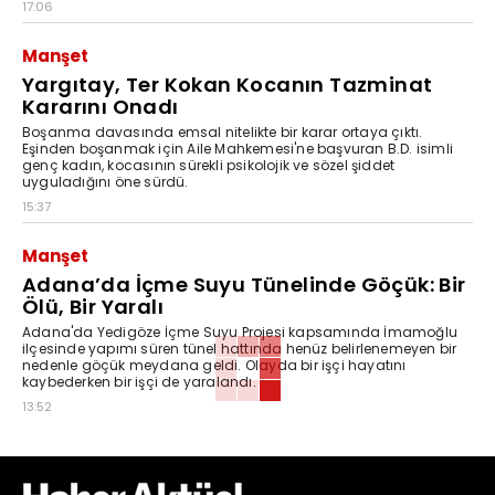
17:06
Manşet
Yargıtay, Ter Kokan Kocanın Tazminat
Kararını Onadı
Boşanma davasında emsal nitelikte bir karar ortaya çıktı.
Eşinden boşanmak için Aile Mahkemesi'ne başvuran B.D. isimli
genç kadın, kocasının sürekli psikolojik ve sözel şiddet
uyguladığını öne sürdü.
15:37
Manşet
Adana’da İçme Suyu Tünelinde Göçük: Bir
Ölü, Bir Yaralı
Adana'da Yedigöze İçme Suyu Projesi kapsamında İmamoğlu
ilçesinde yapımı süren tünel hattında henüz belirlenemeyen bir
nedenle göçük meydana geldi. Olayda bir işçi hayatını
kaybederken bir işçi de yaralandı.
13:52