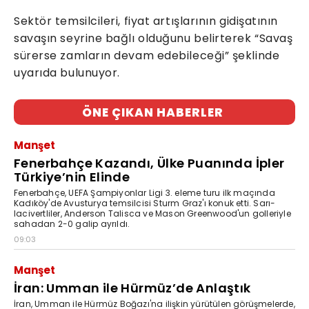
Sektör temsilcileri, fiyat artışlarının gidişatının
savaşın seyrine bağlı olduğunu belirterek “Savaş
sürerse zamların devam edebileceği” şeklinde
uyarıda bulunuyor.
ÖNE ÇIKAN HABERLER
Manşet
Fenerbahçe Kazandı, Ülke Puanında İpler
Türkiye’nin Elinde
Fenerbahçe, UEFA Şampiyonlar Ligi 3. eleme turu ilk maçında
Kadıköy'de Avusturya temsilcisi Sturm Graz'ı konuk etti. Sarı-
lacivertliler, Anderson Talisca ve Mason Greenwood'un golleriyle
sahadan 2-0 galip ayrıldı.
09:03
Manşet
İran: Umman ile Hürmüz’de Anlaştık
İran, Umman ile Hürmüz Boğazı'na ilişkin yürütülen görüşmelerde,