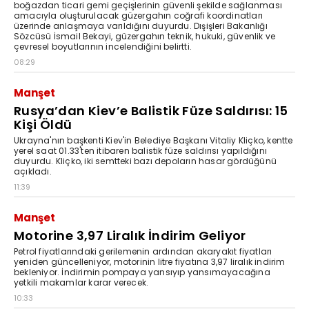
boğazdan ticari gemi geçişlerinin güvenli şekilde sağlanması
amacıyla oluşturulacak güzergahın coğrafi koordinatları
üzerinde anlaşmaya varıldığını duyurdu. Dışişleri Bakanlığı
Sözcüsü İsmail Bekayi, güzergahın teknik, hukuki, güvenlik ve
çevresel boyutlarının incelendiğini belirtti.
08:29
Manşet
Rusya’dan Kiev’e Balistik Füze Saldırısı: 15
Kişi Öldü
Ukrayna'nın başkenti Kiev'in Belediye Başkanı Vitaliy Kliçko, kentte
yerel saat 01.33'ten itibaren balistik füze saldırısı yapıldığını
duyurdu. Kliçko, iki semtteki bazı depoların hasar gördüğünü
açıkladı.
11:39
Manşet
Motorine 3,97 Liralık İndirim Geliyor
Petrol fiyatlarındaki gerilemenin ardından akaryakıt fiyatları
yeniden güncelleniyor, motorinin litre fiyatına 3,97 liralık indirim
bekleniyor. İndirimin pompaya yansıyıp yansımayacağına
yetkili makamlar karar verecek.
10:33