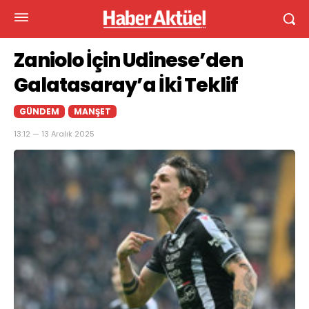
Zaniolo İçin Udinese’den
Galatasaray’a İki Teklif
GÜNDEM
MANŞET
13:12 — 13 Aralık 2025