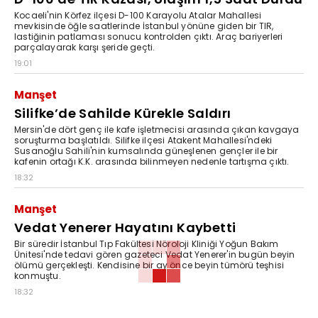
Kocaeli'nin Körfez ilçesi D-100 Karayolu Atalar Mahallesi
mevkisinde öğle saatlerinde İstanbul yönüne giden bir TIR,
lastiğinin patlaması sonucu kontrolden çıktı. Araç bariyerleri
parçalayarak karşı şeride geçti.
19:01
Manşet
Silifke’de Sahilde Kürekle Saldırı
Mersin'de dört genç ile kafe işletmecisi arasında çıkan kavgaya
soruşturma başlatıldı. Silifke ilçesi Atakent Mahallesi'ndeki
Susanoğlu Sahili'nin kumsalında güneşlenen gençler ile bir
kafenin ortağı K.K. arasında bilinmeyen nedenle tartışma çıktı.
18:32
Manşet
Vedat Yenerer Hayatını Kaybetti
Bir süredir İstanbul Tıp Fakültesi Nöroloji Kliniği Yoğun Bakım
Ünitesi'nde tedavi gören gazeteci Vedat Yenerer'in bugün beyin
ölümü gerçekleşti. Kendisine bir ay önce beyin tümörü teşhisi
konmuştu.
18:32