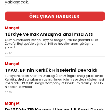
yaklaşacak.
ÖNE ÇIKAN HABERLER
Manşet
Türkiye ve Irak Anlaşmalara İmza Attı
Cumhurbaşkanı Recep Tayyip Erdoğan, Irak Başbakanı Ali ez-
Zeydi'yi Beştepe'de ağırladı. İkili ve heyetler arası görüşme
yapıldı.
20:54
Manşet
TPAO, BP’nin Kerkük Hisselerini Devraldı
Türkiye Petrolleri Anonim Ortaklığı (TPAO), İngiliz enerji şirketi BP ile
Kerkük petrol sahalarının geliştirilmesi için hisse devir sözleşmesi
imzaladı. TPAO, BP Energy Company of Kirkuk Limited'in yüzde 15
hissesini devraldı.
20:19
Manşet
D-100’de TIR Kazası, Ulaşım 1,5 Saat Durdu