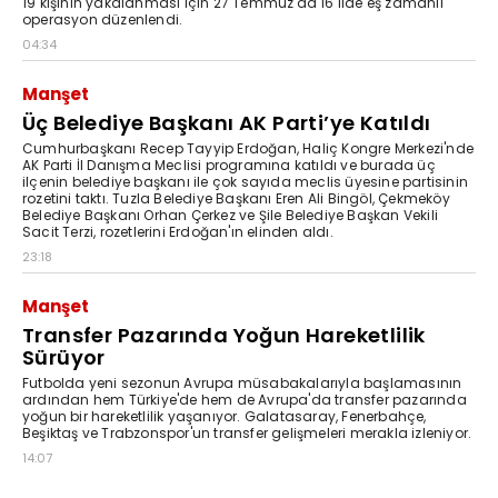
19 kişinin yakalanması için 27 Temmuz'da 16 ilde eş zamanlı
operasyon düzenlendi.
04:34
Manşet
Üç Belediye Başkanı AK Parti’ye Katıldı
Cumhurbaşkanı Recep Tayyip Erdoğan, Haliç Kongre Merkezi'nde
AK Parti İl Danışma Meclisi programına katıldı ve burada üç
ilçenin belediye başkanı ile çok sayıda meclis üyesine partisinin
rozetini taktı. Tuzla Belediye Başkanı Eren Ali Bingöl, Çekmeköy
Belediye Başkanı Orhan Çerkez ve Şile Belediye Başkan Vekili
Sacit Terzi, rozetlerini Erdoğan'ın elinden aldı.
23:18
Manşet
Transfer Pazarında Yoğun Hareketlilik
Sürüyor
Futbolda yeni sezonun Avrupa müsabakalarıyla başlamasının
ardından hem Türkiye'de hem de Avrupa'da transfer pazarında
yoğun bir hareketlilik yaşanıyor. Galatasaray, Fenerbahçe,
Beşiktaş ve Trabzonspor'un transfer gelişmeleri merakla izleniyor.
14:07