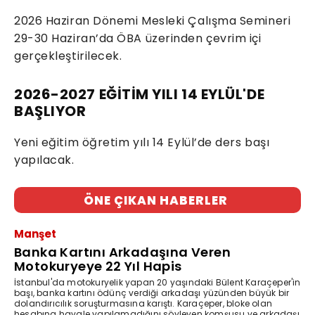
2026 Haziran Dönemi Mesleki Çalışma Semineri
29-30 Haziran’da ÖBA üzerinden çevrim içi
gerçekleştirilecek.
2026-2027 EĞİTİM YILI 14 EYLÜL'DE
BAŞLIYOR
Yeni eğitim öğretim yılı 14 Eylül’de ders başı
yapılacak.
ÖNE ÇIKAN HABERLER
Manşet
Banka Kartını Arkadaşına Veren
Motokuryeye 22 Yıl Hapis
İstanbul'da motokuryelik yapan 20 yaşındaki Bülent Karaçeper'in
başı, banka kartını ödünç verdiği arkadaşı yüzünden büyük bir
dolandırıcılık soruşturmasına karıştı. Karaçeper, bloke olan
hesabına havale yapılamadığını söyleyen komşusu ve arkadaşı