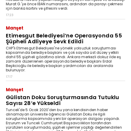
Murat G.'ye önce IBAN numarasını, ardından da parayı çekmesi
için banka kartını ve şifresini verdi.
17:23
Manşet
Etimesgut Belediyesi’ne Operasyonda 55
Şüpheli Adliyeye Sevk Edildi
CHP'li Etimesgut Belediyesi'ne yönelik yolsuzluk soruşturması
kapsamında belediye başkanı ve çok sayıda üst düzey yetkili
dahil 55 şüpheli gözaltına alındı. Ankara merkezli dokuz ilde eş
zamanlı düzenlenen operasyonda belediye başkanı Erdal
Beşikcioğlu ile belediye başkan yardımcıları da aralarında
bulunuyor.
17:17
Manşet
Gülistan Doku Soruşturmasında Tutuklu
Sayısı 28’e Yükseldi
Tunceli'de 5 Ocak 2020'den bu yana kendisinden haber
alınamayan üniversite öğrencisi Gülistan Doku ile ilgili
soruşturma kapsamında yeni bir operasyon dalgası yaşandı.
Erzurum ve Tunceli Cumhuriyet Başsavcılıkları tarafından
yürütülen soruşturmada, şüpheli işlemler yaptığı değerlendirilen