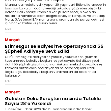
İstanbul'da motokuryelik yapan 20 yaşındaki Bülent Karaçeper'in
başı, banka kartını ödünç verdiği arkadaşı yüzünden büyük bir
dolandırıcılık soruşturmasına karıştı. Karaçeper, bloke olan
hesabına havale yapılamadığını söyleyen komşusu ve arkadaşı
Murat G.'ye önce IBAN numarasını, ardından da parayı çekmesi
için banka kartını ve şifresini verdi.
17:23
Manşet
Etimesgut Belediyesi’ne Operasyonda 55
Şüpheli Adliyeye Sevk Edildi
CHP'li Etimesgut Belediyesi'ne yönelik yolsuzluk soruşturması
kapsamında belediye başkanı ve çok sayıda üst düzey yetkili
dahil 55 şüpheli gözaltına alındı. Ankara merkezli dokuz ilde eş
zamanlı düzenlenen operasyonda belediye başkanı Erdal
Beşikcioğlu ile belediye başkan yardımcıları da aralarında
bulunuyor.
17:17
Manşet
Gülistan Doku Soruşturmasında Tutuklu
Sayısı 28’e Yükseldi
Tunceli'de 5 Ocak 2020'den bu yana kendisinden haber