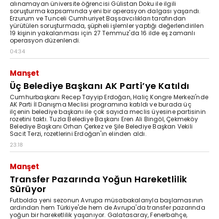
alınamayan üniversite öğrencisi Gülistan Doku ile ilgili
soruşturma kapsamında yeni bir operasyon dalgası yaşandı.
Erzurum ve Tunceli Cumhuriyet Başsavcılıkları tarafından
yürütülen soruşturmada, şüpheli işlemler yaptığı değerlendirilen
19 kişinin yakalanması için 27 Temmuz'da 16 ilde eş zamanlı
operasyon düzenlendi.
04:34
Manşet
Üç Belediye Başkanı AK Parti’ye Katıldı
Cumhurbaşkanı Recep Tayyip Erdoğan, Haliç Kongre Merkezi'nde
AK Parti İl Danışma Meclisi programına katıldı ve burada üç
ilçenin belediye başkanı ile çok sayıda meclis üyesine partisinin
rozetini taktı. Tuzla Belediye Başkanı Eren Ali Bingöl, Çekmeköy
Belediye Başkanı Orhan Çerkez ve Şile Belediye Başkan Vekili
Sacit Terzi, rozetlerini Erdoğan'ın elinden aldı.
23:18
Manşet
Transfer Pazarında Yoğun Hareketlilik
Sürüyor
Futbolda yeni sezonun Avrupa müsabakalarıyla başlamasının
ardından hem Türkiye'de hem de Avrupa'da transfer pazarında
yoğun bir hareketlilik yaşanıyor. Galatasaray, Fenerbahçe,