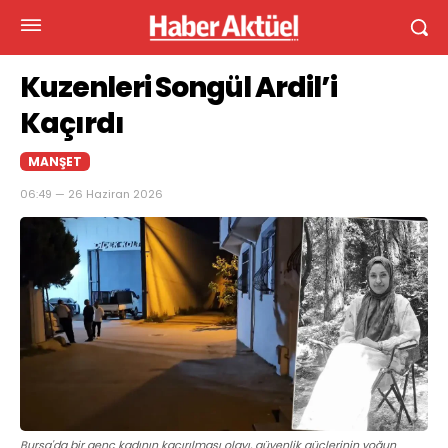
Kuzenleri Songül Ardil’i
Kaçırdı
MANŞET
06:49 — 26 Haziran 2026
Bursa'da bir genç kadının kaçırılması olayı, güvenlik güçlerinin yoğun