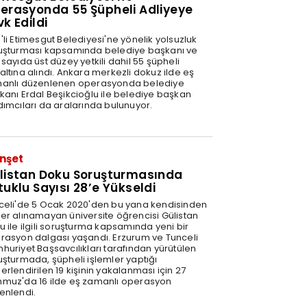
erasyonda 55 Şüpheli Adliyeye
vk Edildi
'li Etimesgut Belediyesi'ne yönelik yolsuzluk
uşturması kapsamında belediye başkanı ve
sayıda üst düzey yetkili dahil 55 şüpheli
altına alındı. Ankara merkezli dokuz ilde eş
anlı düzenlenen operasyonda belediye
kanı Erdal Beşikcioğlu ile belediye başkan
dımcıları da aralarında bulunuyor.
nşet
listan Doku Soruşturmasında
tuklu Sayısı 28’e Yükseldi
celi'de 5 Ocak 2020'den bu yana kendisinden
er alınamayan üniversite öğrencisi Gülistan
u ile ilgili soruşturma kapsamında yeni bir
rasyon dalgası yaşandı. Erzurum ve Tunceli
huriyet Başsavcılıkları tarafından yürütülen
uşturmada, şüpheli işlemler yaptığı
rlendirilen 19 kişinin yakalanması için 27
muz'da 16 ilde eş zamanlı operasyon
enlendi.