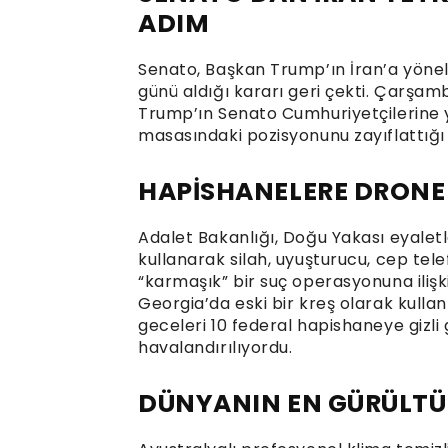
ADIM
Senato, Başkan Trump’ın İran’a yöneli
günü aldığı kararı geri çekti. Çarşa
Trump’ın Senato Cumhuriyetçilerine y
masasındaki pozisyonunu zayıflattığı y
HAPİSHANELERE DRONE 
Adalet Bakanlığı, Doğu Yakası eyalet
kullanarak silah, uyuşturucu, cep tel
“karmaşık” bir suç operasyonuna ilişki
Georgia’da eski bir kreş olarak kull
geceleri 10 federal hapishaneye gizl
havalandırılıyordu.
DÜNYANIN EN GÜRÜLTÜ