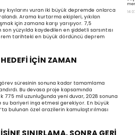
mer
 kıyılarını vuran iki büyük depremde onlarca
14:0
aralandı. Arama kurtarma ekipleri, yıkılan
aşmak için zamana karşı yarışıyor. 7,5
son yüzyılda kaydedilen en şiddetli sarsıntısı
eprem tarihteki en büyük dördüncü deprem
 HEDEFİ İÇİN ZAMAN
ı görev süresinin sonuna kadar tamamlama
landırdı. Bu devasa proje kapsamında
ık 775 mil uzunluğunda yeni duvar, 2028 sonuna
e su bariyeri inşa etmesi gerekiyor. En büyük
as’ta bulunan özel arazilerin kamulaştırılması
İSİNE SINIRLAMA, SONRA GERİ