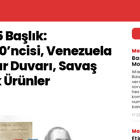
5 Başlık:
0’ncisi, Venezuela
Ma
Ba
ır Duvarı, Savaş
Mo
İst
k Ürünler
Bül
ver
sor
hes
kom
num
bank
17:2
Ma
Et