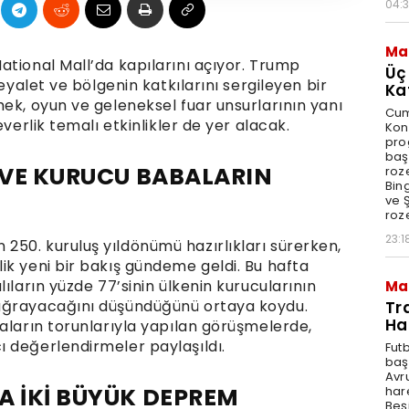
04:
Ma
ational Mall’da kapılarını açıyor. Trump
Üç
 eyalet ve bölgenin katkılarını sergileyen bir
Ka
ek, oyun ve geleneksel fuar unsurlarının yanı
Cum
verlik temalı etkinlikler de yer alacak.
Kon
pro
baş
I VE KURUCU BABALARIN
roze
Bin
ve Ş
roze
23:1
50. kuruluş yıldönümü hazırlıkları sürerken,
ik yeni bir bakış gündeme geldi. Bu hafta
ıların yüzde 77’sinin ülkenin kurucularının
Ma
 uğrayacağını düşündüğünü ortaya koydu.
Tr
Ha
aların torunlarıyla yapılan görüşmelerde,
 değerlendirmeler paylaşıldı.
Fut
baş
Avr
A İKİ BÜYÜK DEPREM
har
Beş