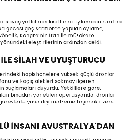
k savaş yetkilerini kısıtlama oylamasının ertesi
mba gecesi geç saatlerde yapılan oylama,
önelik, Kongre’nin İran ile müzakere
önündeki eleştirilerinin ardından geldi.
İLE SİLAH VE UYUŞTURUCU
lerindeki hapishanelere yüksek güçlü dronlar
efonu ve kaçış aletleri sokmayı içeren
n suçlamaları duyurdu. Yetkililere göre,
anılan binadan yönetilen operasyonda, dronlar
i görevlerle yasa dışı malzeme taşımak üzere
LÜ İNSANI AVUSTRALYA'DAN