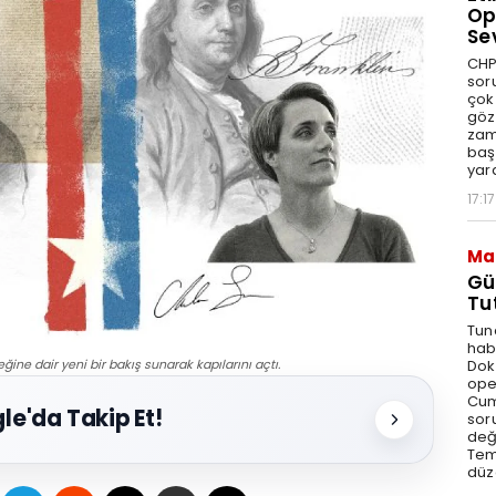
Op
Se
CHP
sor
çok 
göz
zam
baş
yar
17:17
Ma
Gü
Tu
Tun
hab
Dok
ne dair yeni bir bakış sunarak kapılarını açtı.
ope
Cum
le'da Takip Et!
sor
değe
Tem
düz