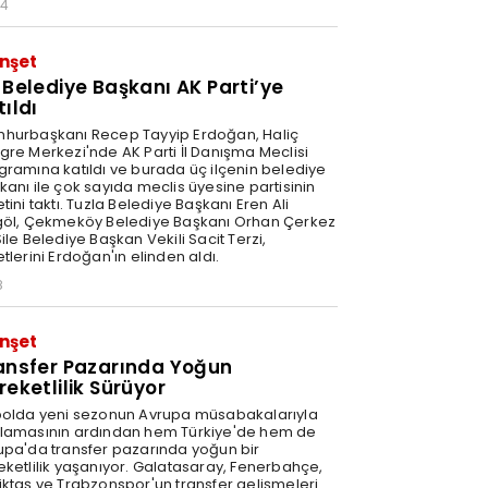
34
nşet
 Belediye Başkanı AK Parti’ye
tıldı
hurbaşkanı Recep Tayyip Erdoğan, Haliç
gre Merkezi'nde AK Parti İl Danışma Meclisi
gramına katıldı ve burada üç ilçenin belediye
kanı ile çok sayıda meclis üyesine partisinin
tini taktı. Tuzla Belediye Başkanı Eren Ali
göl, Çekmeköy Belediye Başkanı Orhan Çerkez
ile Belediye Başkan Vekili Sacit Terzi,
tlerini Erdoğan'ın elinden aldı.
8
nşet
ansfer Pazarında Yoğun
reketlilik Sürüyor
bolda yeni sezonun Avrupa müsabakalarıyla
lamasının ardından hem Türkiye'de hem de
upa'da transfer pazarında yoğun bir
eketlilik yaşanıyor. Galatasaray, Fenerbahçe,
iktaş ve Trabzonspor'un transfer gelişmeleri