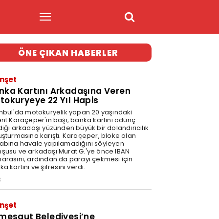
ÖNE ÇIKAN HABERLER
nşet
nka Kartını Arkadaşına Veren
tokuryeye 22 Yıl Hapis
anbul'da motokuryelik yapan 20 yaşındaki
ent Karaçeper'in başı, banka kartını ödünç
diği arkadaşı yüzünden büyük bir dolandırıcılık
uşturmasına karıştı. Karaçeper, bloke olan
abına havale yapılamadığını söyleyen
şusu ve arkadaşı Murat G.'ye önce IBAN
arasını, ardından da parayı çekmesi için
a kartını ve şifresini verdi.
3
nşet
imesgut Belediyesi’ne