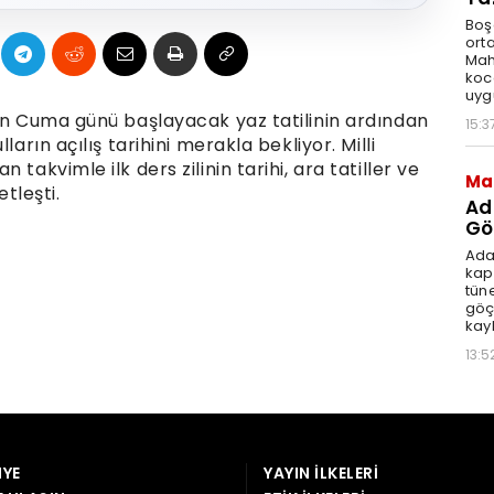
YE
YAYIN İLKELERI