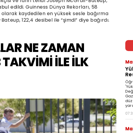
ikçisi ve fahri tellal Joseph McGrail-Bateup,
abul edildi. Guinness Dünya Rekorları, 58
l olarak kaydedilen en yüksek sesle bağırma
Bateup, 122,4 desibel ile “şimdi” diye bağırdı.