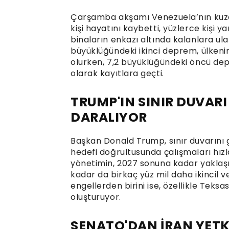
Çarşamba akşamı Venezuela’nın kuzey
kişi hayatını kaybetti, yüzlerce kişi y
binaların enkazı altında kalanlara ul
büyüklüğündeki ikinci deprem, ülkenin 
olurken, 7,2 büyüklüğündeki öncü d
olarak kayıtlara geçti.
TRUMP'IN SINIR DUVARI
DARALIYOR
Başkan Donald Trump, sınır duvarın
hedefi doğrultusunda çalışmaları hız
yönetimin, 2027 sonuna kadar yaklaş
kadar da birkaç yüz mil daha ikincil v
engellerden birini ise, özellikle Teks
oluşturuyor.
SENATO'DAN İRAN YETK