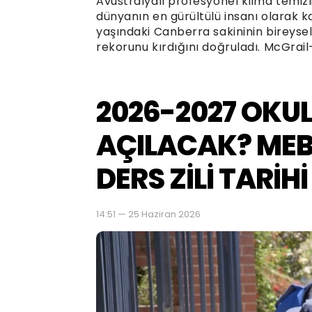
Avustralyalı profesyonel klima temizl
dünyanın en gürültülü insanı olarak k
yaşındaki Canberra sakininin bireyse
rekorunu kırdığını doğruladı. McGrail-