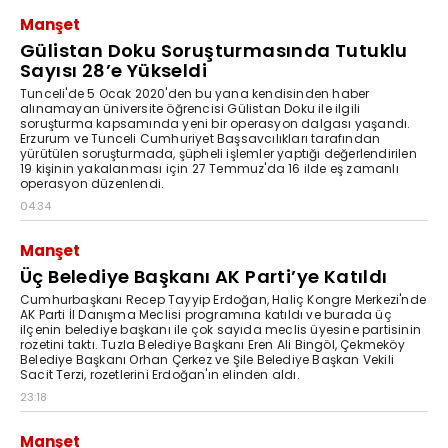
Manşet
Gülistan Doku Soruşturmasında Tutuklu
Sayısı 28’e Yükseldi
Tunceli'de 5 Ocak 2020'den bu yana kendisinden haber
alınamayan üniversite öğrencisi Gülistan Doku ile ilgili
soruşturma kapsamında yeni bir operasyon dalgası yaşandı.
Erzurum ve Tunceli Cumhuriyet Başsavcılıkları tarafından
yürütülen soruşturmada, şüpheli işlemler yaptığı değerlendirilen
19 kişinin yakalanması için 27 Temmuz'da 16 ilde eş zamanlı
operasyon düzenlendi.
04:34
Manşet
Üç Belediye Başkanı AK Parti’ye Katıldı
Cumhurbaşkanı Recep Tayyip Erdoğan, Haliç Kongre Merkezi'nde
AK Parti İl Danışma Meclisi programına katıldı ve burada üç
ilçenin belediye başkanı ile çok sayıda meclis üyesine partisinin
rozetini taktı. Tuzla Belediye Başkanı Eren Ali Bingöl, Çekmeköy
Belediye Başkanı Orhan Çerkez ve Şile Belediye Başkan Vekili
Sacit Terzi, rozetlerini Erdoğan'ın elinden aldı.
23:18
Manşet