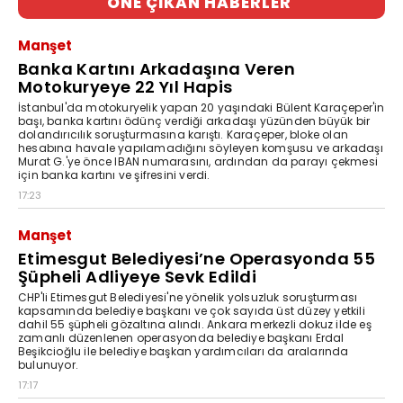
ÖNE ÇIKAN HABERLER
Manşet
Banka Kartını Arkadaşına Veren
Motokuryeye 22 Yıl Hapis
İstanbul'da motokuryelik yapan 20 yaşındaki Bülent Karaçeper'in
başı, banka kartını ödünç verdiği arkadaşı yüzünden büyük bir
dolandırıcılık soruşturmasına karıştı. Karaçeper, bloke olan
hesabına havale yapılamadığını söyleyen komşusu ve arkadaşı
Murat G.'ye önce IBAN numarasını, ardından da parayı çekmesi
için banka kartını ve şifresini verdi.
17:23
Manşet
Etimesgut Belediyesi’ne Operasyonda 55
Şüpheli Adliyeye Sevk Edildi
CHP'li Etimesgut Belediyesi'ne yönelik yolsuzluk soruşturması
kapsamında belediye başkanı ve çok sayıda üst düzey yetkili
dahil 55 şüpheli gözaltına alındı. Ankara merkezli dokuz ilde eş
zamanlı düzenlenen operasyonda belediye başkanı Erdal
Beşikcioğlu ile belediye başkan yardımcıları da aralarında
bulunuyor.
17:17