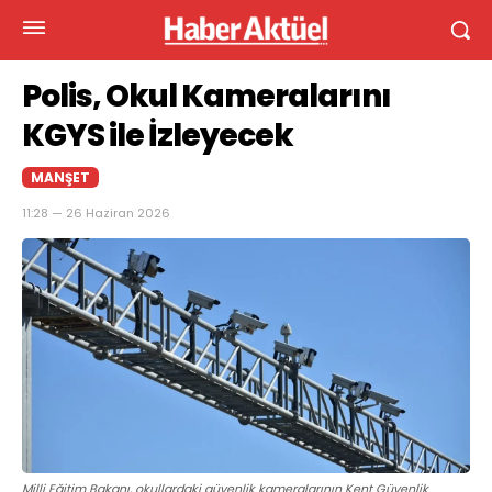
Polis, Okul Kameralarını
KGYS ile İzleyecek
MANŞET
11:28 — 26 Haziran 2026
Milli Eğitim Bakanı, okullardaki güvenlik kameralarının Kent Güvenlik