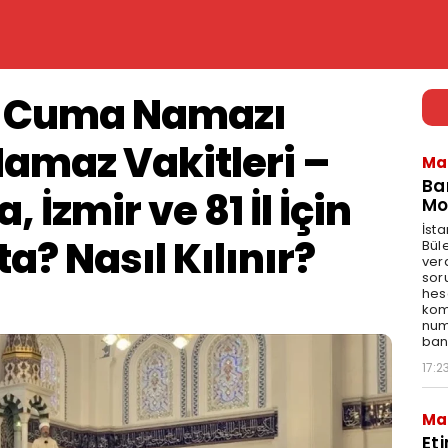
6 Cuma Namazı
Namaz Vakitleri –
Ma
Ba
 İzmir ve 81 İl İçin
Mo
İst
? Nasıl Kılınır?
Bül
ver
sor
hes
kom
num
bank
17:2
Ma
Et