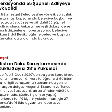
erasyonda 55 Şüpheli Adliyeye
vk Edildi
'li Etimesgut Belediyesi'ne yönelik yolsuzluk
uşturması kapsamında belediye başkanı ve
sayıda üst düzey yetkili dahil 55 şüpheli
altına alındı. Ankara merkezli dokuz ilde eş
anlı düzenlenen operasyonda belediye
kanı Erdal Beşikcioğlu ile belediye başkan
dımcıları da aralarında bulunuyor.
nşet
listan Doku Soruşturmasında
tuklu Sayısı 28’e Yükseldi
celi'de 5 Ocak 2020'den bu yana kendisinden
er alınamayan üniversite öğrencisi Gülistan
u ile ilgili soruşturma kapsamında yeni bir
rasyon dalgası yaşandı. Erzurum ve Tunceli
huriyet Başsavcılıkları tarafından yürütülen
uşturmada, şüpheli işlemler yaptığı
rlendirilen 19 kişinin yakalanması için 27
muz'da 16 ilde eş zamanlı operasyon
enlendi.