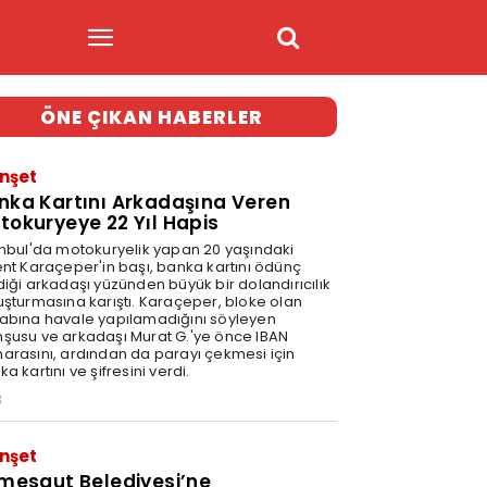
ÖNE ÇIKAN HABERLER
nşet
nka Kartını Arkadaşına Veren
tokuryeye 22 Yıl Hapis
anbul'da motokuryelik yapan 20 yaşındaki
ent Karaçeper'in başı, banka kartını ödünç
diği arkadaşı yüzünden büyük bir dolandırıcılık
uşturmasına karıştı. Karaçeper, bloke olan
abına havale yapılamadığını söyleyen
şusu ve arkadaşı Murat G.'ye önce IBAN
arasını, ardından da parayı çekmesi için
a kartını ve şifresini verdi.
3
nşet
imesgut Belediyesi’ne