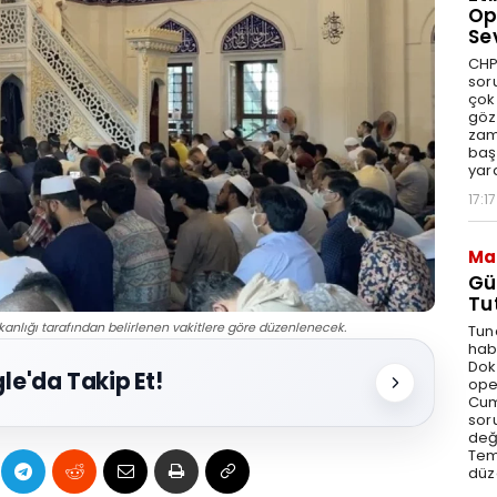
Op
Se
CHP
sor
çok 
göz
zam
baş
yar
17:17
Ma
Gü
Tu
kanlığı tarafından belirlenen vakitlere göre düzenlenecek.
Tun
hab
Dok
le'da Takip Et!
ope
Cum
sor
değe
Tem
düz