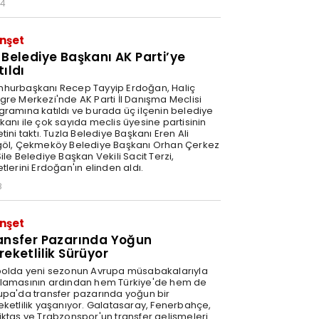
34
nşet
 Belediye Başkanı AK Parti’ye
tıldı
hurbaşkanı Recep Tayyip Erdoğan, Haliç
gre Merkezi'nde AK Parti İl Danışma Meclisi
gramına katıldı ve burada üç ilçenin belediye
kanı ile çok sayıda meclis üyesine partisinin
tini taktı. Tuzla Belediye Başkanı Eren Ali
göl, Çekmeköy Belediye Başkanı Orhan Çerkez
ile Belediye Başkan Vekili Sacit Terzi,
tlerini Erdoğan'ın elinden aldı.
8
nşet
ansfer Pazarında Yoğun
reketlilik Sürüyor
bolda yeni sezonun Avrupa müsabakalarıyla
lamasının ardından hem Türkiye'de hem de
upa'da transfer pazarında yoğun bir
eketlilik yaşanıyor. Galatasaray, Fenerbahçe,
iktaş ve Trabzonspor'un transfer gelişmeleri