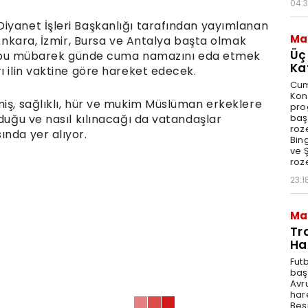
04:
iyanet İşleri Başkanlığı tarafından yayımlanan
Ma
 Ankara, İzmir, Bursa ve Antalya başta olmak
Üç
lar, bu mübarek günde cuma namazını eda etmek
Ka
ı ilin vaktine göre hareket edecek.
Cum
Kon
miş, sağlıklı, hür ve mukim Müslüman erkeklere
pro
baş
lduğu ve nasıl kılınacağı da vatandaşlar
roze
ında yer alıyor.
Bin
ve Ş
roze
23:1
Ma
Tr
Ha
Fut
baş
Avr
har
Beş