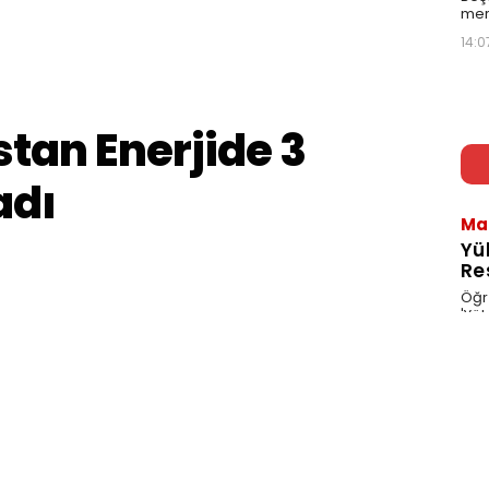
mer
14:0