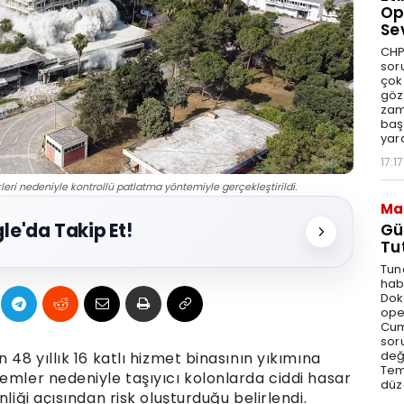
Op
Se
CHP
sor
çok 
göz
zam
baş
yar
17:17
skleri nedeniyle kontrollü patlatma yöntemiyle gerçekleştirildi.
Ma
le'da Takip Et!
Gü
Tu
Tun
hab
Dok
ope
Cum
sor
değe
 48 yıllık 16 katlı hizmet binasının yıkımına
Tem
emler nedeniyle taşıyıcı kolonlarda ciddi hasar
düz
liği açısından risk oluşturduğu belirlendi.