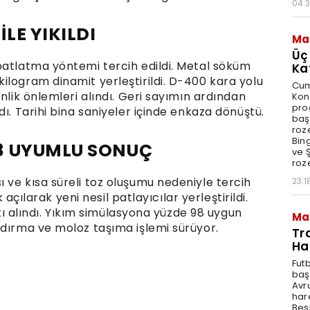
04:
LE YIKILDI
Ma
Üç
patlatma yöntemi tercih edildi. Metal söküm
Ka
ilogram dinamit yerleştirildi. D-400 kara yolu
Cum
nlik önlemleri alındı. Geri sayımın ardından
Kon
pro
ı. Tarihi bina saniyeler içinde enkaza dönüştü.
baş
roze
Bin
8 UYUMLU SONUÇ
ve Ş
roze
 ve kısa süreli toz oluşumu nedeniyle tercih
23:1
k açılarak yeni nesil patlayıcılar yerleştirildi.
atı alındı. Yıkım simülasyona yüzde 98 uygun
Ma
ldırma ve moloz taşıma işlemi sürüyor.
Tr
Ha
Fut
baş
Avr
har
Beş