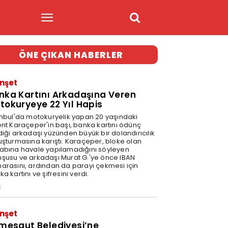
ÖNE ÇIKAN HABERLER
nşet
nka Kartını Arkadaşına Veren
tokuryeye 22 Yıl Hapis
anbul'da motokuryelik yapan 20 yaşındaki
ent Karaçeper'in başı, banka kartını ödünç
diği arkadaşı yüzünden büyük bir dolandırıcılık
uşturmasına karıştı. Karaçeper, bloke olan
abına havale yapılamadığını söyleyen
şusu ve arkadaşı Murat G.'ye önce IBAN
arasını, ardından da parayı çekmesi için
a kartını ve şifresini verdi.
3
nşet
imesgut Belediyesi’ne