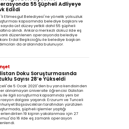
erasyonda 55 Şüpheli Adliyeye
vk Edildi
'li Etimesgut Belediyesi'ne yönelik yolsuzluk
uşturması kapsamında belediye başkanı ve
sayıda üst düzey yetkili dahil 55 şüpheli
altına alındı. Ankara merkezli dokuz ilde eş
anlı düzenlenen operasyonda belediye
kanı Erdal Beşikcioğlu ile belediye başkan
dımcıları da aralarında bulunuyor.
nşet
listan Doku Soruşturmasında
tuklu Sayısı 28’e Yükseldi
celi'de 5 Ocak 2020'den bu yana kendisinden
er alınamayan üniversite öğrencisi Gülistan
u ile ilgili soruşturma kapsamında yeni bir
rasyon dalgası yaşandı. Erzurum ve Tunceli
huriyet Başsavcılıkları tarafından yürütülen
uşturmada, şüpheli işlemler yaptığı
rlendirilen 19 kişinin yakalanması için 27
muz'da 16 ilde eş zamanlı operasyon
enlendi.