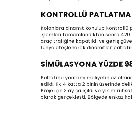
KONTROLLÜ PATLATMA İ
Kolonlara dinamit konulup kontrollü 
işlemleri tamamlandıktan sonra 420 k
araç trafiğine kapatıldı ve geniş güve
fünye ateşlenerek dinamitler patlatıld
SİMÜLASYONA YÜZDE 9
Patlatma yöntemi maliyetin az olması
edildi. İlk 4 katta 2 binin üzerinde deli
Proje için 3 ay çalışıldı ve yıkım ruhs
olarak gerçekleşti. Bölgede enkaz ka