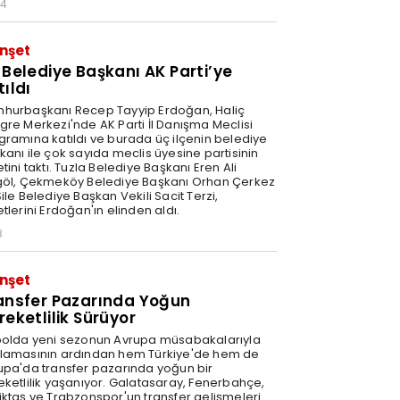
34
nşet
 Belediye Başkanı AK Parti’ye
tıldı
hurbaşkanı Recep Tayyip Erdoğan, Haliç
gre Merkezi'nde AK Parti İl Danışma Meclisi
gramına katıldı ve burada üç ilçenin belediye
kanı ile çok sayıda meclis üyesine partisinin
tini taktı. Tuzla Belediye Başkanı Eren Ali
göl, Çekmeköy Belediye Başkanı Orhan Çerkez
ile Belediye Başkan Vekili Sacit Terzi,
tlerini Erdoğan'ın elinden aldı.
8
nşet
ansfer Pazarında Yoğun
reketlilik Sürüyor
bolda yeni sezonun Avrupa müsabakalarıyla
lamasının ardından hem Türkiye'de hem de
upa'da transfer pazarında yoğun bir
eketlilik yaşanıyor. Galatasaray, Fenerbahçe,
iktaş ve Trabzonspor'un transfer gelişmeleri