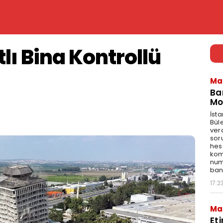
lı Bina Kontrollü
Ma
Ba
Mo
İst
Bül
ver
sor
hes
kom
num
bank
17:2
Ma
Et