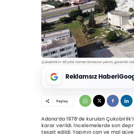
Çukobirlik'in 48 yıllık hizmet binasının yıkımı, güvenlik ri
Reklamsız Haberi
Goog
Paylaş
Adana’da 1978’de kurulan Çukobirlik’in
karar verildi. İncelemelerde son depr
tespit edildi. Yapının can ve mal güven