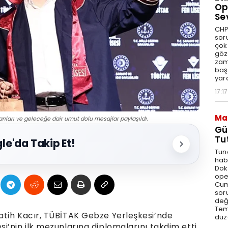
Op
Se
CHP
sor
çok 
göz
zam
baş
yar
17:17
Ma
rıları ve geleceğe dair umut dolu mesajlar paylaşıldı.
Gü
Tu
le'da Takip Et!
Tun
hab
Dok
ope
Cum
sor
değe
Tem
atih Kacır, TÜBİTAK Gebze Yerleşkesi’nde
düz
’nin ilk mezunlarına diplomalarını takdim etti.