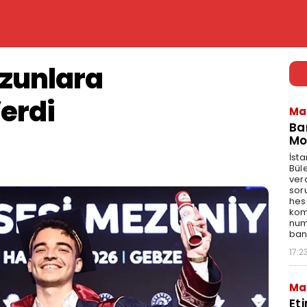
zunlara
erdi
Ma
Ba
Mo
İst
Bül
ver
sor
hes
kom
num
bank
17:2
Ma
Et