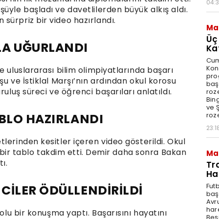
04:
üyle başladı ve davetlilerden büyük alkış aldı.
sürpriz bir video hazırlandı.
Ma
Üç
LA UĞURLANDI
Ka
Cum
Kon
e uluslararası bilim olimpiyatlarında başarı
pro
şu ve İstiklal Marşı’nın ardından okul korosu
baş
ruluş süreci ve öğrenci başarıları anlatıldı.
roze
Bin
ve Ş
roze
ABLO HAZIRLANDI
23:1
lerinden kesitler içeren video gösterildi. Okul
el bir tablo takdim etti. Demir daha sonra Bakan
Ma
ı.
Tr
Ha
Fut
CİLER ÖDÜLLENDİRİLDİ
baş
Avr
har
dolu bir konuşma yaptı. Başarısını hayatını
Beş