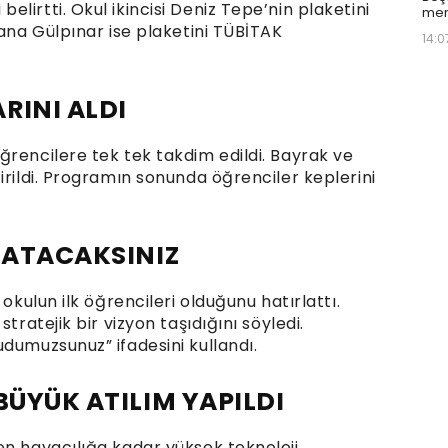
lirtti. Okul ikincisi Deniz Tepe’nin plaketini
mer
uana Gülpınar ise plaketini TÜBİTAK
14:0
RINI ALDI
ğrencilere tek tek takdim edildi. Bayrak ve
irildi. Programın sonunda öğrenciler keplerini
A ATACAKSINIZ
okulun ilk öğrencileri olduğunu hatırlattı.
tratejik bir vizyon taşıdığını söyledi.
dumuzsunuz” ifadesini kullandı.
BÜYÜK ATILIM YAPILDI
en havacılığa kadar yüksek teknoloji