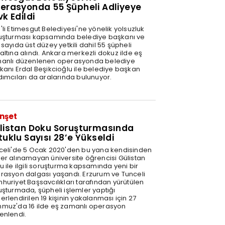
erasyonda 55 Şüpheli Adliyeye
vk Edildi
'li Etimesgut Belediyesi'ne yönelik yolsuzluk
uşturması kapsamında belediye başkanı ve
sayıda üst düzey yetkili dahil 55 şüpheli
altına alındı. Ankara merkezli dokuz ilde eş
anlı düzenlenen operasyonda belediye
kanı Erdal Beşikcioğlu ile belediye başkan
dımcıları da aralarında bulunuyor.
nşet
listan Doku Soruşturmasında
tuklu Sayısı 28’e Yükseldi
celi'de 5 Ocak 2020'den bu yana kendisinden
er alınamayan üniversite öğrencisi Gülistan
u ile ilgili soruşturma kapsamında yeni bir
rasyon dalgası yaşandı. Erzurum ve Tunceli
huriyet Başsavcılıkları tarafından yürütülen
uşturmada, şüpheli işlemler yaptığı
rlendirilen 19 kişinin yakalanması için 27
muz'da 16 ilde eş zamanlı operasyon
enlendi.