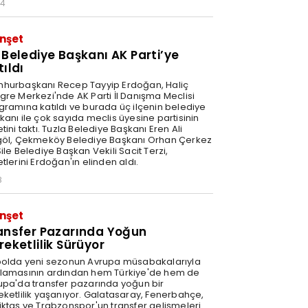
34
nşet
 Belediye Başkanı AK Parti’ye
tıldı
hurbaşkanı Recep Tayyip Erdoğan, Haliç
gre Merkezi'nde AK Parti İl Danışma Meclisi
gramına katıldı ve burada üç ilçenin belediye
kanı ile çok sayıda meclis üyesine partisinin
tini taktı. Tuzla Belediye Başkanı Eren Ali
göl, Çekmeköy Belediye Başkanı Orhan Çerkez
ile Belediye Başkan Vekili Sacit Terzi,
tlerini Erdoğan'ın elinden aldı.
8
nşet
ansfer Pazarında Yoğun
reketlilik Sürüyor
bolda yeni sezonun Avrupa müsabakalarıyla
lamasının ardından hem Türkiye'de hem de
upa'da transfer pazarında yoğun bir
eketlilik yaşanıyor. Galatasaray, Fenerbahçe,
iktaş ve Trabzonspor'un transfer gelişmeleri