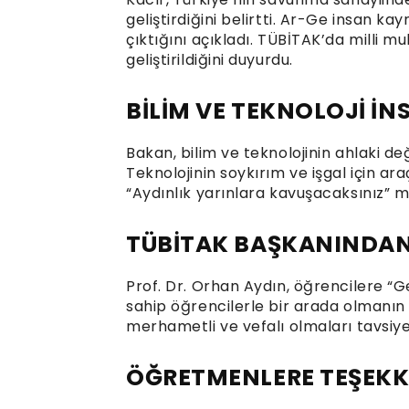
geliştirdiğini belirtti. Ar-Ge insan ka
çıktığını açıkladı. TÜBİTAK’da milli m
geliştirildiğini duyurdu.
BİLİM VE TEKNOLOJİ İ
Bakan, bilim ve teknolojinin ahlaki değ
Teknolojinin soykırım ve işgal için ara
“Aydınlık yarınlara kavuşacaksınız” me
TÜBİTAK BAŞKANINDAN
Prof. Dr. Orhan Aydın, öğrencilere “Ge
sahip öğrencilerle bir arada olmanın g
merhametli ve vefalı olmaları tavsiy
ÖĞRETMENLERE TEŞEKKÜ