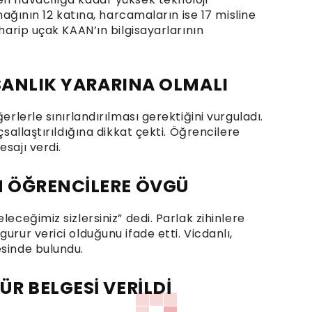
ynağının 12 katına, harcamaların ise 17 misline
uharip uçak KAAN’ın bilgisayarlarının
NSANLIK YARARINA OLMALI
erlerle sınırlandırılması gerektiğini vurguladı.
çsallaştırıldığına dikkat çekti. Öğrencilere
sajı verdi.
 ÖĞRENCİLERE ÖVGÜ
leceğimiz sizlersiniz” dedi. Parlak zihinlere
urur verici olduğunu ifade etti. Vicdanlı,
esinde bulundu.
R BELGESİ VERİLDİ