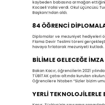
kaybeden babasına armağan ettiğini be
Kocaeli Valisi verdi. Okul üçüncüsü T
Başkanı’ndan aldı.
84 ÖĞRENCİ DİPLOMALA
Diplomalar ve mezuniyet hediyeleri ö
Flama Devir Teslimi töreni gerçekleşt
havaya fırlatarak mezuniyeti kutladı.
BİLİMLE GELECEĞE İMZ
Bakan Kacır, öğrencilerin 2021 yılında 
TÜBİTAK çatısı altında kurulan okulun s
Öğrencilere hitaben “Sizler bizim umu
YERLİ TEKNOLOJİLERLE 
Kacır, Türkiye’nin savunma sanayiind