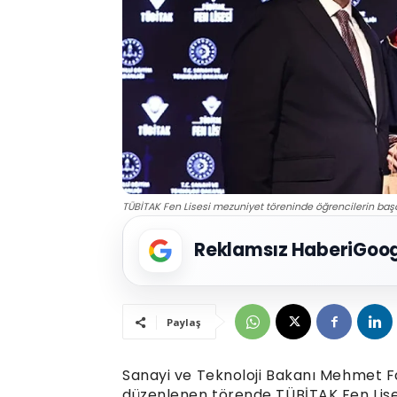
TÜBİTAK Fen Lisesi mezuniyet töreninde öğrencilerin başa
Reklamsız Haberi
Goog
Paylaş
Sanayi ve Teknoloji Bakanı Mehmet F
düzenlenen törende TÜBİTAK Fen Lisesi