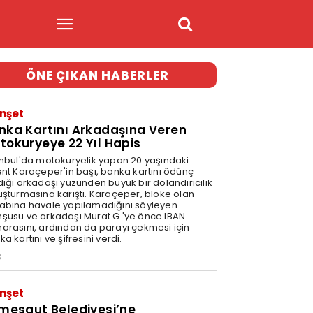
ÖNE ÇIKAN HABERLER
nşet
nka Kartını Arkadaşına Veren
tokuryeye 22 Yıl Hapis
anbul'da motokuryelik yapan 20 yaşındaki
ent Karaçeper'in başı, banka kartını ödünç
diği arkadaşı yüzünden büyük bir dolandırıcılık
uşturmasına karıştı. Karaçeper, bloke olan
abına havale yapılamadığını söyleyen
şusu ve arkadaşı Murat G.'ye önce IBAN
arasını, ardından da parayı çekmesi için
a kartını ve şifresini verdi.
3
nşet
imesgut Belediyesi’ne