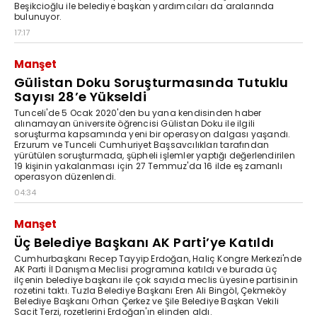
Beşikcioğlu ile belediye başkan yardımcıları da aralarında
bulunuyor.
17:17
Manşet
Gülistan Doku Soruşturmasında Tutuklu
Sayısı 28’e Yükseldi
Tunceli'de 5 Ocak 2020'den bu yana kendisinden haber
alınamayan üniversite öğrencisi Gülistan Doku ile ilgili
soruşturma kapsamında yeni bir operasyon dalgası yaşandı.
Erzurum ve Tunceli Cumhuriyet Başsavcılıkları tarafından
yürütülen soruşturmada, şüpheli işlemler yaptığı değerlendirilen
19 kişinin yakalanması için 27 Temmuz'da 16 ilde eş zamanlı
operasyon düzenlendi.
04:34
Manşet
Üç Belediye Başkanı AK Parti’ye Katıldı
Cumhurbaşkanı Recep Tayyip Erdoğan, Haliç Kongre Merkezi'nde
AK Parti İl Danışma Meclisi programına katıldı ve burada üç
ilçenin belediye başkanı ile çok sayıda meclis üyesine partisinin
rozetini taktı. Tuzla Belediye Başkanı Eren Ali Bingöl, Çekmeköy
Belediye Başkanı Orhan Çerkez ve Şile Belediye Başkan Vekili
Sacit Terzi, rozetlerini Erdoğan'ın elinden aldı.