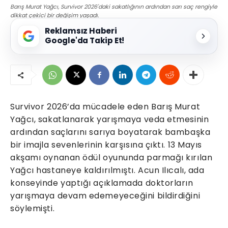
Barış Murat Yağcı, Survivor 2026'daki sakatlığının ardından sarı saç rengiyle
dikkat çekici bir değişim yaşadı.
Reklamsız Haberi
Google'da Takip Et!
Survivor 2026’da mücadele eden Barış Murat
Yağcı, sakatlanarak yarışmaya veda etmesinin
ardından saçlarını sarıya boyatarak bambaşka
bir imajla sevenlerinin karşısına çıktı. 13 Mayıs
akşamı oynanan ödül oyununda parmağı kırılan
Yağcı hastaneye kaldırılmıştı. Acun Ilıcalı, ada
konseyinde yaptığı açıklamada doktorların
yarışmaya devam edemeyeceğini bildirdiğini
söylemişti.