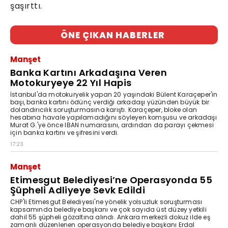
şaşırttı.
ÖNE ÇIKAN HABERLER
Manşet
Banka Kartını Arkadaşına Veren
Motokuryeye 22 Yıl Hapis
İstanbul'da motokuryelik yapan 20 yaşındaki Bülent Karaçeper'in
başı, banka kartını ödünç verdiği arkadaşı yüzünden büyük bir
dolandırıcılık soruşturmasına karıştı. Karaçeper, bloke olan
hesabına havale yapılamadığını söyleyen komşusu ve arkadaşı
Murat G.'ye önce IBAN numarasını, ardından da parayı çekmesi
için banka kartını ve şifresini verdi.
17:23
Manşet
Etimesgut Belediyesi’ne Operasyonda 55
Şüpheli Adliyeye Sevk Edildi
CHP'li Etimesgut Belediyesi'ne yönelik yolsuzluk soruşturması
kapsamında belediye başkanı ve çok sayıda üst düzey yetkili
dahil 55 şüpheli gözaltına alındı. Ankara merkezli dokuz ilde eş
zamanlı düzenlenen operasyonda belediye başkanı Erdal