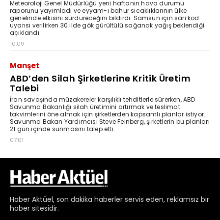
Haber
Aktüel,
son dakika haberler
servis eden, reklamsız bir
haber sitesidir.