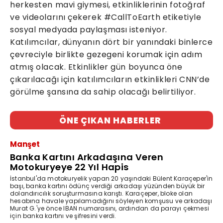
herkesten mavi giymesi, etkinliklerinin fotoğraf
ve videolarını çekerek #CallToEarth etiketiyle
sosyal medyada paylaşması isteniyor.
Katılımcılar, dünyanın dört bir yanındaki binlerce
çevreciyle birlikte gezegeni korumak için adım
atmış olacak. Etkinlikler gün boyunca öne
çıkarılacağı için katılımcıların etkinlikleri CNN’de
görülme şansına da sahip olacağı belirtiliyor.
ÖNE ÇIKAN HABERLER
Manşet
Banka Kartını Arkadaşına Veren
Motokuryeye 22 Yıl Hapis
İstanbul'da motokuryelik yapan 20 yaşındaki Bülent Karaçeper'in
başı, banka kartını ödünç verdiği arkadaşı yüzünden büyük bir
dolandırıcılık soruşturmasına karıştı. Karaçeper, bloke olan
hesabına havale yapılamadığını söyleyen komşusu ve arkadaşı
Murat G.'ye önce IBAN numarasını, ardından da parayı çekmesi
için banka kartını ve şifresini verdi.