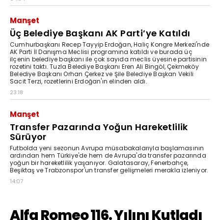
Manşet
Üç Belediye Başkanı AK Parti’ye Katıldı
Cumhurbaşkanı Recep Tayyip Erdoğan, Haliç Kongre Merkezi'nde
AK Parti İl Danışma Meclisi programına katıldı ve burada üç
ilçenin belediye başkanı ile çok sayıda meclis üyesine partisinin
rozetini taktı. Tuzla Belediye Başkanı Eren Ali Bingöl, Çekmeköy
Belediye Başkanı Orhan Çerkez ve Şile Belediye Başkan Vekili
Sacit Terzi, rozetlerini Erdoğan'ın elinden aldı.
23:18
Manşet
Transfer Pazarında Yoğun Hareketlilik
Sürüyor
Futbolda yeni sezonun Avrupa müsabakalarıyla başlamasının
ardından hem Türkiye'de hem de Avrupa'da transfer pazarında
yoğun bir hareketlilik yaşanıyor. Galatasaray, Fenerbahçe,
Beşiktaş ve Trabzonspor'un transfer gelişmeleri merakla izleniyor.
14:07