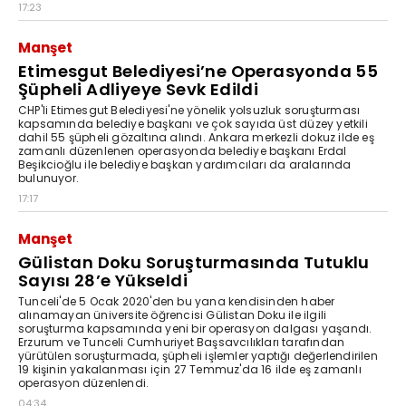
17:23
Manşet
Etimesgut Belediyesi’ne Operasyonda 55
Şüpheli Adliyeye Sevk Edildi
CHP'li Etimesgut Belediyesi'ne yönelik yolsuzluk soruşturması
kapsamında belediye başkanı ve çok sayıda üst düzey yetkili
dahil 55 şüpheli gözaltına alındı. Ankara merkezli dokuz ilde eş
zamanlı düzenlenen operasyonda belediye başkanı Erdal
Beşikcioğlu ile belediye başkan yardımcıları da aralarında
bulunuyor.
17:17
Manşet
Gülistan Doku Soruşturmasında Tutuklu
Sayısı 28’e Yükseldi
Tunceli'de 5 Ocak 2020'den bu yana kendisinden haber
alınamayan üniversite öğrencisi Gülistan Doku ile ilgili
soruşturma kapsamında yeni bir operasyon dalgası yaşandı.
Erzurum ve Tunceli Cumhuriyet Başsavcılıkları tarafından
yürütülen soruşturmada, şüpheli işlemler yaptığı değerlendirilen
19 kişinin yakalanması için 27 Temmuz'da 16 ilde eş zamanlı
operasyon düzenlendi.
04:34