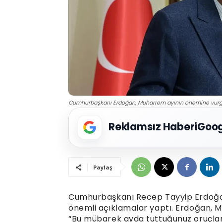
Cumhurbaşkanı Erdoğan, Muharrem ayının önemine vurgu y
Reklamsız Haberi
Goog
Paylaş
Cumhurbaşkanı Recep Tayyip Erdoğa
önemli açıklamalar yaptı. Erdoğan, Mu
“Bu mübarek ayda tuttuğunuz oruçların