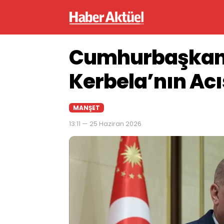
Cumhurbaşkanı
Kerbela’nın Acı
MANŞET
13:11 — 25 Haziran 2026