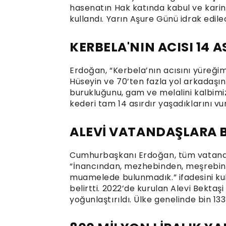
hasenatın Hak katında kabul ve karin
kullandı. Yarın Aşure Günü idrak edile
KERBELA'NIN ACISI 14 
Erdoğan, “Kerbela’nın acısını yüreğim
Hüseyin ve 70’ten fazla yol arkadaşın
burukluğunu, gam ve melalini kalbimizi
kederi tam 14 asırdır yaşadıklarını vu
ALEVİ VATANDAŞLARA 
Cumhurbaşkanı Erdoğan, tüm vatandaşl
“İnancından, mezhebinden, meşrebind
muamelede bulunmadık.” ifadesini kull
belirtti. 2022’de kurulan Alevi Bektaş
yoğunlaştırıldı. Ülke genelinde bin 13