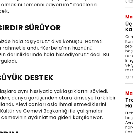
04:
 olmasını temenni ediyorum.” ifadelerini
cek.
Ma
Üç
ASIRDIR SÜRÜYOR
Ka
Cum
izde hala taşıyoruz.” diye konuştu. Hazreti
Kon
pro
ı rahmetle andı. “Kerbela’nın hüznünü,
baş
n derinliklerinde hala hissediyoruz.” dedi. Bu
roze
rguladı.
Bin
ve Ş
roze
BÜYÜK DESTEK
23:1
ara aynı hissiyatla yaklaştıklarını söyledi.
Ma
en, dünya görüşünden ötürü kimseye farklı bir
Tr
andı. Alevi canları asla ihmal etmediklerini
Ha
i Kültür ve Cemevi Başkanlığı ile çalışmalar
Fut
3 cemevinin aydınlatma gideri karşılanıyor.
baş
Avr
har
Beş