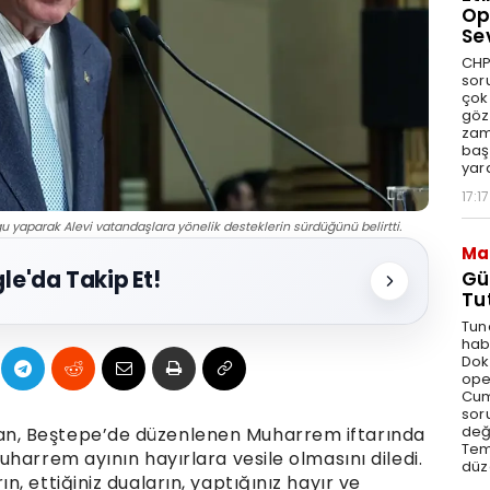
Op
Se
CHP
sor
çok 
göz
zam
baş
yar
17:17
aparak Alevi vatandaşlara yönelik desteklerin sürdüğünü belirtti.
Ma
le'da Takip Et!
Gü
Tu
Tun
hab
Dok
ope
Cum
sor
değe
n, Beştepe’de düzenlenen Muharrem iftarında
Tem
harrem ayının hayırlara vesile olmasını diledi.
düz
, ettiğiniz duaların, yaptığınız hayır ve