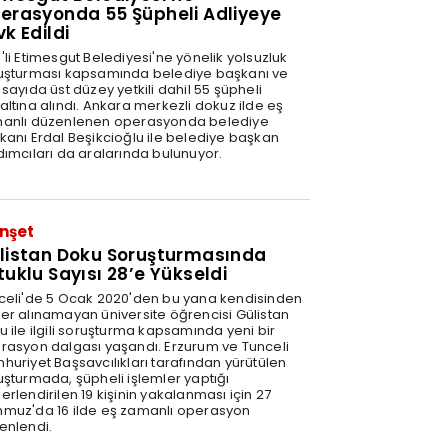
erasyonda 55 Şüpheli Adliyeye
vk Edildi
'li Etimesgut Belediyesi'ne yönelik yolsuzluk
uşturması kapsamında belediye başkanı ve
sayıda üst düzey yetkili dahil 55 şüpheli
altına alındı. Ankara merkezli dokuz ilde eş
anlı düzenlenen operasyonda belediye
kanı Erdal Beşikcioğlu ile belediye başkan
dımcıları da aralarında bulunuyor.
nşet
listan Doku Soruşturmasında
tuklu Sayısı 28’e Yükseldi
celi'de 5 Ocak 2020'den bu yana kendisinden
er alınamayan üniversite öğrencisi Gülistan
u ile ilgili soruşturma kapsamında yeni bir
rasyon dalgası yaşandı. Erzurum ve Tunceli
huriyet Başsavcılıkları tarafından yürütülen
uşturmada, şüpheli işlemler yaptığı
rlendirilen 19 kişinin yakalanması için 27
muz'da 16 ilde eş zamanlı operasyon
enlendi.