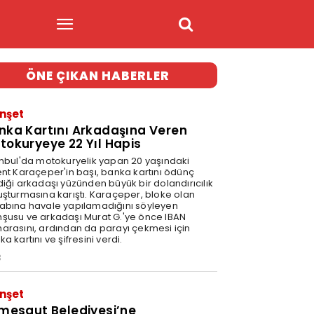
ÖNE ÇIKAN HABERLER
nşet
nka Kartını Arkadaşına Veren
tokuryeye 22 Yıl Hapis
anbul'da motokuryelik yapan 20 yaşındaki
ent Karaçeper'in başı, banka kartını ödünç
diği arkadaşı yüzünden büyük bir dolandırıcılık
uşturmasına karıştı. Karaçeper, bloke olan
abına havale yapılamadığını söyleyen
şusu ve arkadaşı Murat G.'ye önce IBAN
arasını, ardından da parayı çekmesi için
a kartını ve şifresini verdi.
3
nşet
imesgut Belediyesi’ne