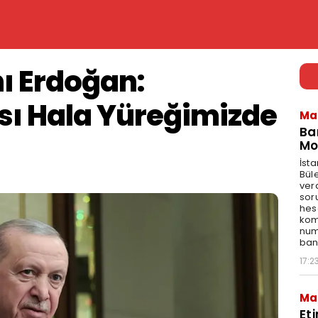
 Erdoğan:
sı Hala Yüreğimizde
Ma
Ba
Mo
İst
Bül
ver
sor
hes
kom
num
bank
17:2
Ma
Et