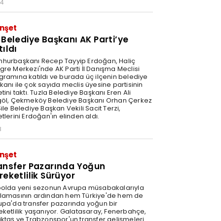
34
nşet
 Belediye Başkanı AK Parti’ye
tıldı
hurbaşkanı Recep Tayyip Erdoğan, Haliç
gre Merkezi'nde AK Parti İl Danışma Meclisi
gramına katıldı ve burada üç ilçenin belediye
kanı ile çok sayıda meclis üyesine partisinin
tini taktı. Tuzla Belediye Başkanı Eren Ali
göl, Çekmeköy Belediye Başkanı Orhan Çerkez
ile Belediye Başkan Vekili Sacit Terzi,
tlerini Erdoğan'ın elinden aldı.
8
nşet
ansfer Pazarında Yoğun
reketlilik Sürüyor
bolda yeni sezonun Avrupa müsabakalarıyla
lamasının ardından hem Türkiye'de hem de
upa'da transfer pazarında yoğun bir
eketlilik yaşanıyor. Galatasaray, Fenerbahçe,
iktaş ve Trabzonspor'un transfer gelişmeleri