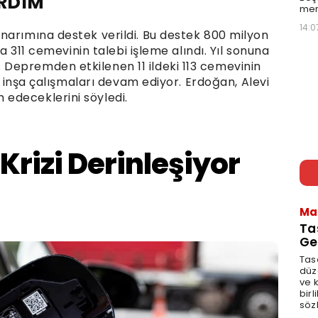
ARDIM
mer
14:0
narımına destek verildi. Bu destek 800 milyon
la 311 cemevinin talebi işleme alındı. Yıl sonuna
Depremden etkilenen 11 ildeki 113 cemevinin
in inşa çalışmaları devam ediyor. Erdoğan, Alevi
edeceklerini söyledi.