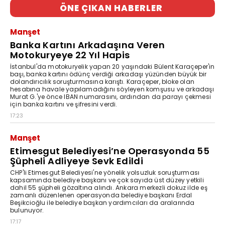
ÖNE ÇIKAN HABERLER
Manşet
Banka Kartını Arkadaşına Veren
Motokuryeye 22 Yıl Hapis
İstanbul'da motokuryelik yapan 20 yaşındaki Bülent Karaçeper'in
başı, banka kartını ödünç verdiği arkadaşı yüzünden büyük bir
dolandırıcılık soruşturmasına karıştı. Karaçeper, bloke olan
hesabına havale yapılamadığını söyleyen komşusu ve arkadaşı
Murat G.'ye önce IBAN numarasını, ardından da parayı çekmesi
için banka kartını ve şifresini verdi.
17:23
Manşet
Etimesgut Belediyesi’ne Operasyonda 55
Şüpheli Adliyeye Sevk Edildi
CHP'li Etimesgut Belediyesi'ne yönelik yolsuzluk soruşturması
kapsamında belediye başkanı ve çok sayıda üst düzey yetkili
dahil 55 şüpheli gözaltına alındı. Ankara merkezli dokuz ilde eş
zamanlı düzenlenen operasyonda belediye başkanı Erdal
Beşikcioğlu ile belediye başkan yardımcıları da aralarında
bulunuyor.
17:17