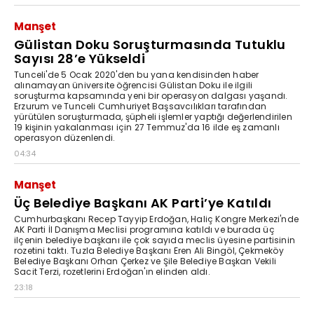
Manşet
Gülistan Doku Soruşturmasında Tutuklu
Sayısı 28’e Yükseldi
Tunceli'de 5 Ocak 2020'den bu yana kendisinden haber
alınamayan üniversite öğrencisi Gülistan Doku ile ilgili
soruşturma kapsamında yeni bir operasyon dalgası yaşandı.
Erzurum ve Tunceli Cumhuriyet Başsavcılıkları tarafından
yürütülen soruşturmada, şüpheli işlemler yaptığı değerlendirilen
19 kişinin yakalanması için 27 Temmuz'da 16 ilde eş zamanlı
operasyon düzenlendi.
04:34
Manşet
Üç Belediye Başkanı AK Parti’ye Katıldı
Cumhurbaşkanı Recep Tayyip Erdoğan, Haliç Kongre Merkezi'nde
AK Parti İl Danışma Meclisi programına katıldı ve burada üç
ilçenin belediye başkanı ile çok sayıda meclis üyesine partisinin
rozetini taktı. Tuzla Belediye Başkanı Eren Ali Bingöl, Çekmeköy
Belediye Başkanı Orhan Çerkez ve Şile Belediye Başkan Vekili
Sacit Terzi, rozetlerini Erdoğan'ın elinden aldı.
23:18