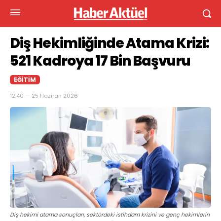
Diş Hekimliğinde Atama Krizi:
521 Kadroya 17 Bin Başvuru
EĞITIM
12:40 — 25 Haziran 2026
Diş hekimi atama sonuçları, sektördeki istihdam krizini ve genç hekimlerin