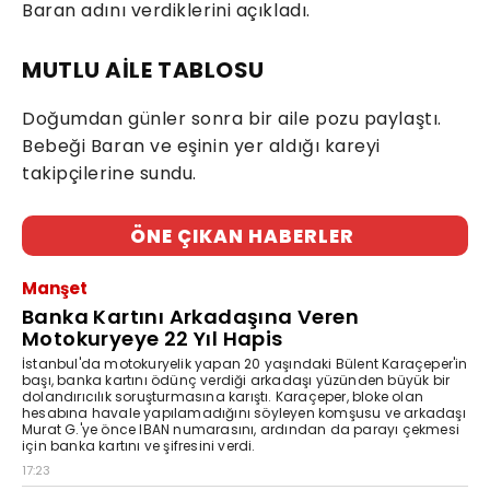
Baran adını verdiklerini açıkladı.
MUTLU AİLE TABLOSU
Doğumdan günler sonra bir aile pozu paylaştı.
Bebeği Baran ve eşinin yer aldığı kareyi
takipçilerine sundu.
ÖNE ÇIKAN HABERLER
Manşet
Banka Kartını Arkadaşına Veren
Motokuryeye 22 Yıl Hapis
İstanbul'da motokuryelik yapan 20 yaşındaki Bülent Karaçeper'in
başı, banka kartını ödünç verdiği arkadaşı yüzünden büyük bir
dolandırıcılık soruşturmasına karıştı. Karaçeper, bloke olan
hesabına havale yapılamadığını söyleyen komşusu ve arkadaşı
Murat G.'ye önce IBAN numarasını, ardından da parayı çekmesi
için banka kartını ve şifresini verdi.
17:23