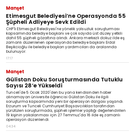
Manşet
Etimesgut Belediyesi’ne Operasyonda 55
Şüpheli Adliyeye Sevk Edildi
CHP'li Etimesgut Belediyesi'ne yönelik yolsuzluk soruşturması
kapsamında belediye başkanı ve çok sayıda üst düzey yetkili
dahil 55 şüpheli gözaltına alındı. Ankara merkezli dokuz ilde eş
zamanlı düzenlenen operasyonda belediye başkanı Erdal
Beşikcioğlu ile belediye başkan yardımcıları da aralarında
bulunuyor.
17:17
Manşet
Gülistan Doku Soruşturmasında Tutuklu
Sayısı 28’e Yükseldi
Tunceli'de 5 Ocak 2020'den bu yana kendisinden haber
alınamayan üniversite öğrencisi Gülistan Doku ile ilgili
soruşturma kapsamında yeni bir operasyon dalgası yaşandı.
Erzurum ve Tunceli Cumhuriyet Başsavcılıkları tarafından
yürütülen soruşturmada, şüpheli işlemler yaptığı değerlendirilen
19 kişinin yakalanması için 27 Temmuz'da 16 ilde eş zamanlı
operasyon düzenlendi.
04:34