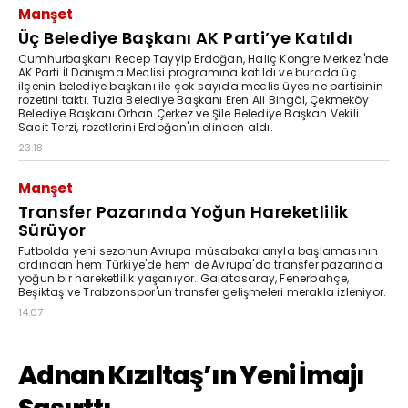
Manşet
Üç Belediye Başkanı AK Parti’ye Katıldı
Cumhurbaşkanı Recep Tayyip Erdoğan, Haliç Kongre Merkezi'nde
AK Parti İl Danışma Meclisi programına katıldı ve burada üç
ilçenin belediye başkanı ile çok sayıda meclis üyesine partisinin
rozetini taktı. Tuzla Belediye Başkanı Eren Ali Bingöl, Çekmeköy
Belediye Başkanı Orhan Çerkez ve Şile Belediye Başkan Vekili
Sacit Terzi, rozetlerini Erdoğan'ın elinden aldı.
23:18
Manşet
Transfer Pazarında Yoğun Hareketlilik
Sürüyor
Futbolda yeni sezonun Avrupa müsabakalarıyla başlamasının
ardından hem Türkiye'de hem de Avrupa'da transfer pazarında
yoğun bir hareketlilik yaşanıyor. Galatasaray, Fenerbahçe,
Beşiktaş ve Trabzonspor'un transfer gelişmeleri merakla izleniyor.
14:07