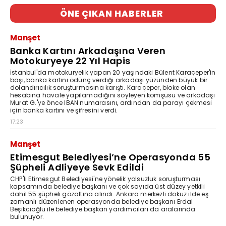
ÖNE ÇIKAN HABERLER
Manşet
Banka Kartını Arkadaşına Veren
Motokuryeye 22 Yıl Hapis
İstanbul'da motokuryelik yapan 20 yaşındaki Bülent Karaçeper'in
başı, banka kartını ödünç verdiği arkadaşı yüzünden büyük bir
dolandırıcılık soruşturmasına karıştı. Karaçeper, bloke olan
hesabına havale yapılamadığını söyleyen komşusu ve arkadaşı
Murat G.'ye önce IBAN numarasını, ardından da parayı çekmesi
için banka kartını ve şifresini verdi.
17:23
Manşet
Etimesgut Belediyesi’ne Operasyonda 55
Şüpheli Adliyeye Sevk Edildi
CHP'li Etimesgut Belediyesi'ne yönelik yolsuzluk soruşturması
kapsamında belediye başkanı ve çok sayıda üst düzey yetkili
dahil 55 şüpheli gözaltına alındı. Ankara merkezli dokuz ilde eş
zamanlı düzenlenen operasyonda belediye başkanı Erdal
Beşikcioğlu ile belediye başkan yardımcıları da aralarında
bulunuyor.