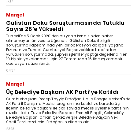
17:17
Manşet
Gülistan Doku Soruşturmasında Tutuklu
Sayısı 28’e Yükseldi
Tunceli'de 5 Ocak 2020'den bu yana kendisinden haber
alınamayan üniversite öğrencisi Gülistan Doku ile ilgili
soruşturma kapsamında yeni bir operasyon dalgası yaşandı.
Erzurum ve Tunceli Cumhuriyet Başsavcılıkları tarafından
yürütülen soruşturmada, şüpheli işlemler yaptığı değerlendirilen
19 kişinin yakalanması için 27 Temmuz'da 16 ilde eş zamanlı
operasyon düzenlendi.
04:34
Manşet
Üç Belediye Başkanı AK Parti’ye Katıldı
Cumhurbaşkanı Recep Tayyip Erdoğan, Haliç Kongre Merkezi'nde
AK Parti İl Danışma Meclisi programına katıldı ve burada üç
ilçenin belediye başkanı ile çok sayıda meclis üyesine partisinin
rozetini taktı. Tuzla Belediye Başkanı Eren Ali Bingöl, Çekmeköy
Belediye Başkanı Orhan Çerkez ve Şile Belediye Başkan Vekili
Sacit Terzi, rozetlerini Erdoğan'ın elinden aldı.
23:18