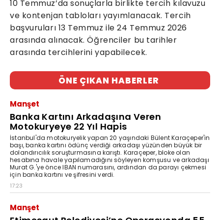
10 Temmuz’da sonuçlarla birlikte tercih kılavuzu
ve kontenjan tabloları yayımlanacak. Tercih
başvuruları 13 Temmuz ile 24 Temmuz 2026
arasında alınacak. Öğrenciler bu tarihler
arasında tercihlerini yapabilecek.
ÖNE ÇIKAN HABERLER
Manşet
Banka Kartını Arkadaşına Veren
Motokuryeye 22 Yıl Hapis
İstanbul'da motokuryelik yapan 20 yaşındaki Bülent Karaçeper'in
başı, banka kartını ödünç verdiği arkadaşı yüzünden büyük bir
dolandırıcılık soruşturmasına karıştı. Karaçeper, bloke olan
hesabına havale yapılamadığını söyleyen komşusu ve arkadaşı
Murat G.'ye önce IBAN numarasını, ardından da parayı çekmesi
için banka kartını ve şifresini verdi.
17:23
Manşet