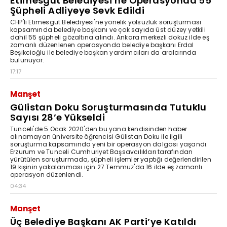
Etimesgut Belediyesi’ne Operasyonda 55
Şüpheli Adliyeye Sevk Edildi
CHP'li Etimesgut Belediyesi'ne yönelik yolsuzluk soruşturması
kapsamında belediye başkanı ve çok sayıda üst düzey yetkili
dahil 55 şüpheli gözaltına alındı. Ankara merkezli dokuz ilde eş
zamanlı düzenlenen operasyonda belediye başkanı Erdal
Beşikcioğlu ile belediye başkan yardımcıları da aralarında
bulunuyor.
17:17
Manşet
Gülistan Doku Soruşturmasında Tutuklu
Sayısı 28’e Yükseldi
Tunceli'de 5 Ocak 2020'den bu yana kendisinden haber
alınamayan üniversite öğrencisi Gülistan Doku ile ilgili
soruşturma kapsamında yeni bir operasyon dalgası yaşandı.
Erzurum ve Tunceli Cumhuriyet Başsavcılıkları tarafından
yürütülen soruşturmada, şüpheli işlemler yaptığı değerlendirilen
19 kişinin yakalanması için 27 Temmuz'da 16 ilde eş zamanlı
operasyon düzenlendi.
04:34
Manşet
Üç Belediye Başkanı AK Parti’ye Katıldı