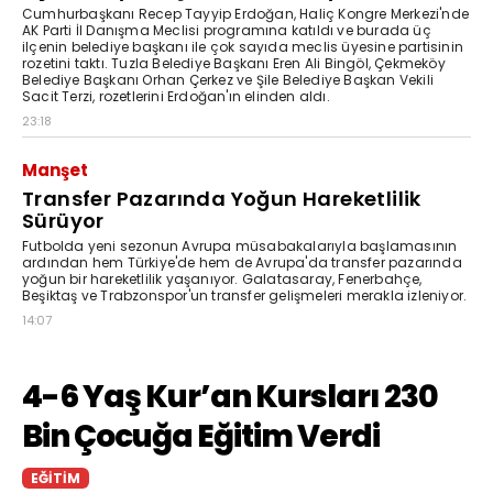
Cumhurbaşkanı Recep Tayyip Erdoğan, Haliç Kongre Merkezi'nde
AK Parti İl Danışma Meclisi programına katıldı ve burada üç
ilçenin belediye başkanı ile çok sayıda meclis üyesine partisinin
rozetini taktı. Tuzla Belediye Başkanı Eren Ali Bingöl, Çekmeköy
Belediye Başkanı Orhan Çerkez ve Şile Belediye Başkan Vekili
Sacit Terzi, rozetlerini Erdoğan'ın elinden aldı.
23:18
Manşet
Transfer Pazarında Yoğun Hareketlilik
Sürüyor
Futbolda yeni sezonun Avrupa müsabakalarıyla başlamasının
ardından hem Türkiye'de hem de Avrupa'da transfer pazarında
yoğun bir hareketlilik yaşanıyor. Galatasaray, Fenerbahçe,
Beşiktaş ve Trabzonspor'un transfer gelişmeleri merakla izleniyor.
14:07