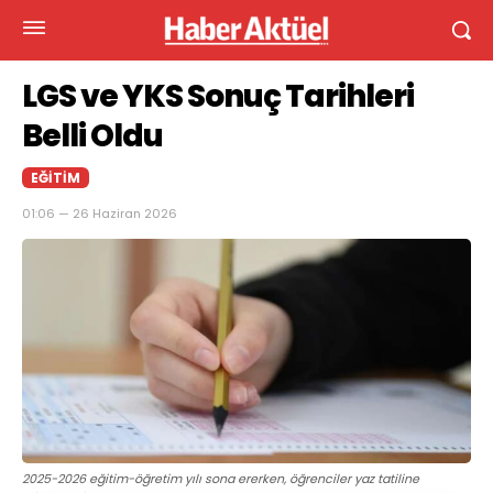
LGS ve YKS Sonuç Tarihleri
Belli Oldu
EĞITIM
01:06 — 26 Haziran 2026
2025-2026 eğitim-öğretim yılı sona ererken, öğrenciler yaz tatiline