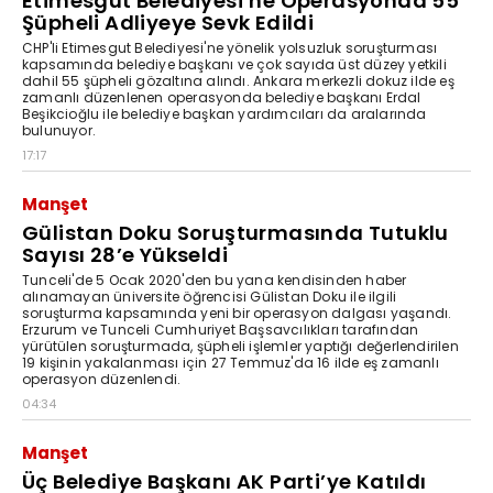
Etimesgut Belediyesi’ne Operasyonda 55
Şüpheli Adliyeye Sevk Edildi
CHP'li Etimesgut Belediyesi'ne yönelik yolsuzluk soruşturması
kapsamında belediye başkanı ve çok sayıda üst düzey yetkili
dahil 55 şüpheli gözaltına alındı. Ankara merkezli dokuz ilde eş
zamanlı düzenlenen operasyonda belediye başkanı Erdal
Beşikcioğlu ile belediye başkan yardımcıları da aralarında
bulunuyor.
17:17
Manşet
Gülistan Doku Soruşturmasında Tutuklu
Sayısı 28’e Yükseldi
Tunceli'de 5 Ocak 2020'den bu yana kendisinden haber
alınamayan üniversite öğrencisi Gülistan Doku ile ilgili
soruşturma kapsamında yeni bir operasyon dalgası yaşandı.
Erzurum ve Tunceli Cumhuriyet Başsavcılıkları tarafından
yürütülen soruşturmada, şüpheli işlemler yaptığı değerlendirilen
19 kişinin yakalanması için 27 Temmuz'da 16 ilde eş zamanlı
operasyon düzenlendi.
04:34
Manşet
Üç Belediye Başkanı AK Parti’ye Katıldı