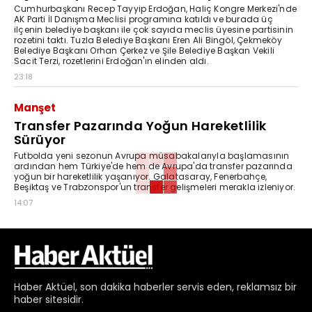
Cumhurbaşkanı Recep Tayyip Erdoğan, Haliç Kongre Merkezi'nde
AK Parti İl Danışma Meclisi programına katıldı ve burada üç
ilçenin belediye başkanı ile çok sayıda meclis üyesine partisinin
rozetini taktı. Tuzla Belediye Başkanı Eren Ali Bingöl, Çekmeköy
Belediye Başkanı Orhan Çerkez ve Şile Belediye Başkan Vekili
Sacit Terzi, rozetlerini Erdoğan'ın elinden aldı.
23:18
Manşet
Transfer Pazarında Yoğun Hareketlilik
Sürüyor
Futbolda yeni sezonun Avrupa müsabakalarıyla başlamasının
ardından hem Türkiye'de hem de Avrupa'da transfer pazarında
yoğun bir hareketlilik yaşanıyor. Galatasaray, Fenerbahçe,
Beşiktaş ve Trabzonspor'un transfer gelişmeleri merakla izleniyor.
14:07
Haber
Aktüel,
son dakika haberler
servis eden, reklamsız bir
haber sitesidir.