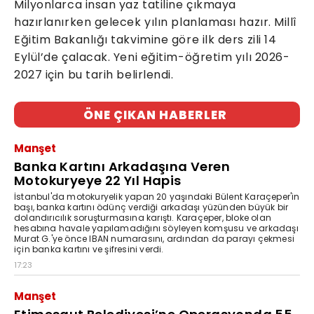
Milyonlarca insan yaz tatiline çıkmaya
hazırlanırken gelecek yılın planlaması hazır. Millî
Eğitim Bakanlığı takvimine göre ilk ders zili 14
Eylül’de çalacak. Yeni eğitim-öğretim yılı 2026-
2027 için bu tarih belirlendi.
ÖNE ÇIKAN HABERLER
Manşet
Banka Kartını Arkadaşına Veren
Motokuryeye 22 Yıl Hapis
İstanbul'da motokuryelik yapan 20 yaşındaki Bülent Karaçeper'in
başı, banka kartını ödünç verdiği arkadaşı yüzünden büyük bir
dolandırıcılık soruşturmasına karıştı. Karaçeper, bloke olan
hesabına havale yapılamadığını söyleyen komşusu ve arkadaşı
Murat G.'ye önce IBAN numarasını, ardından da parayı çekmesi
için banka kartını ve şifresini verdi.
17:23
Manşet