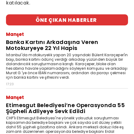
katılacak.
ÖNE ÇIKAN HABERLER
Manşet
Banka Kartını Arkadaşına Veren
Motokuryeye 22 Yıl Hapis
İstanbul'da motokuryelik yapan 20 yaşındaki Bülent Karaçeper'in
başı, banka kartını ödünç verdiği arkadaşı yüzünden büyük bir
dolandırıcılık soruşturmasına karıştı. Karaçeper, bloke olan
hesabına havale yapılamadığını söyleyen komşusu ve arkadaşı
Murat G.'ye önce IBAN numarasını, ardından da parayı çekmesi
için banka kartını ve şifresini verdi.
17:23
Manşet
Etimesgut Belediyesi’ne Operasyonda 55
Şüpheli Adliyeye Sevk Edildi
CHP'li Etimesgut Belediyesi'ne yönelik yolsuzluk soruşturması
kapsamında belediye başkanı ve çok sayıda üst düzey yetkili
dahil 55 şüpheli gözaltına alındı. Ankara merkezli dokuz ilde eş
zamanlı düzenlenen operasyonda belediye başkanı Erdal