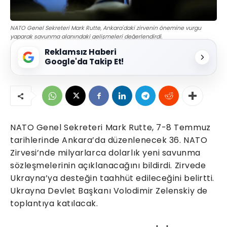
NATO Genel Sekreteri Mark Rutte, Ankara'daki zirvenin önemine vurgu
yaparak savunma alanındaki gelişmeleri değerlendirdi.
Reklamsız Haberi
Google'da Takip Et!
NATO Genel Sekreteri Mark Rutte, 7-8 Temmuz
tarihlerinde Ankara’da düzenlenecek 36. NATO
Zirvesi’nde milyarlarca dolarlık yeni savunma
sözleşmelerinin açıklanacağını bildirdi. Zirvede
Ukrayna’ya desteğin taahhüt edileceğini belirtti.
Ukrayna Devlet Başkanı Volodimir Zelenskiy de
toplantıya katılacak.