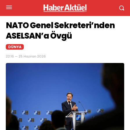
NATO Genel Sekreteri’nden
ASELSAN’a Övgü
DÜNYA
22:16 — 25 Haziran 2026