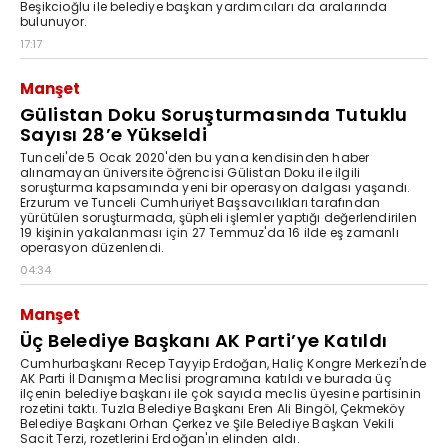
Beşikcioğlu ile belediye başkan yardımcıları da aralarında
bulunuyor.
17:17
Manşet
Gülistan Doku Soruşturmasında Tutuklu
Sayısı 28’e Yükseldi
Tunceli'de 5 Ocak 2020'den bu yana kendisinden haber
alınamayan üniversite öğrencisi Gülistan Doku ile ilgili
soruşturma kapsamında yeni bir operasyon dalgası yaşandı.
Erzurum ve Tunceli Cumhuriyet Başsavcılıkları tarafından
yürütülen soruşturmada, şüpheli işlemler yaptığı değerlendirilen
19 kişinin yakalanması için 27 Temmuz'da 16 ilde eş zamanlı
operasyon düzenlendi.
04:34
Manşet
Üç Belediye Başkanı AK Parti’ye Katıldı
Cumhurbaşkanı Recep Tayyip Erdoğan, Haliç Kongre Merkezi'nde
AK Parti İl Danışma Meclisi programına katıldı ve burada üç
ilçenin belediye başkanı ile çok sayıda meclis üyesine partisinin
rozetini taktı. Tuzla Belediye Başkanı Eren Ali Bingöl, Çekmeköy
Belediye Başkanı Orhan Çerkez ve Şile Belediye Başkan Vekili
Sacit Terzi, rozetlerini Erdoğan'ın elinden aldı.