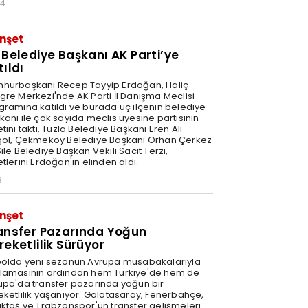
34
nşet
 Belediye Başkanı AK Parti’ye
tıldı
hurbaşkanı Recep Tayyip Erdoğan, Haliç
gre Merkezi'nde AK Parti İl Danışma Meclisi
gramına katıldı ve burada üç ilçenin belediye
kanı ile çok sayıda meclis üyesine partisinin
tini taktı. Tuzla Belediye Başkanı Eren Ali
göl, Çekmeköy Belediye Başkanı Orhan Çerkez
ile Belediye Başkan Vekili Sacit Terzi,
tlerini Erdoğan'ın elinden aldı.
8
nşet
ansfer Pazarında Yoğun
reketlilik Sürüyor
bolda yeni sezonun Avrupa müsabakalarıyla
lamasının ardından hem Türkiye'de hem de
upa'da transfer pazarında yoğun bir
eketlilik yaşanıyor. Galatasaray, Fenerbahçe,
iktaş ve Trabzonspor'un transfer gelişmeleri