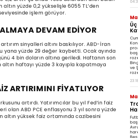
04:
m altın yüzde 0,2 yükselişle 6055 TL’den
 seviyesinde işlem görüyor.
Ma
Üç
 KALMAYA DEVAM EDİYOR
Ka
Cum
Kon
artırım sinyalleri altını baskılıyor. ABD-İran
pro
 bu yana yüzde 29 değer kaybetti. Ocak ayında
baş
nü 4 bin doların altına geriledi. Haftanın son
roze
Bin
n altın haftayı yüzde 3 kayıpla kapatmaya
ve Ş
roze
23:1
İZ ARTIRIMINI FİYATLIYOR
Ma
usunu artırdı. Yatırımcılar bu yıl Fed’in faiz
Tr
Ha
k veri olan ABD PCE enflasyonu 3 yıl sonra yüzde
yan altın yüksek faiz ortamında cazibesini
Fut
baş
Avr
har
Beş