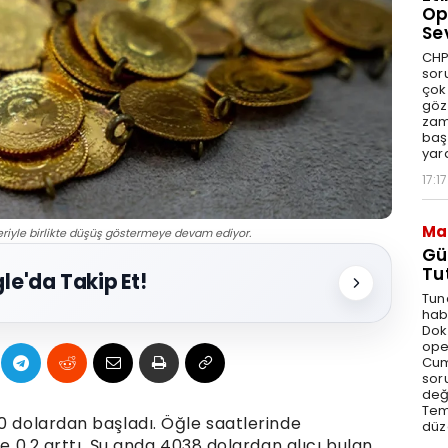
Op
Se
CHP
sor
çok 
göz
zam
baş
yar
17:17
Ma
alleriyle birlikte düşüş göstermeye devam ediyor.
Gü
Tu
le'da Takip Et!
Tun
hab
Dok
ope
Cum
sor
değe
Tem
0 dolardan başladı. Öğle saatlerinde
düz
de 0,2 arttı. Şu anda 4038 dolardan alıcı bulan