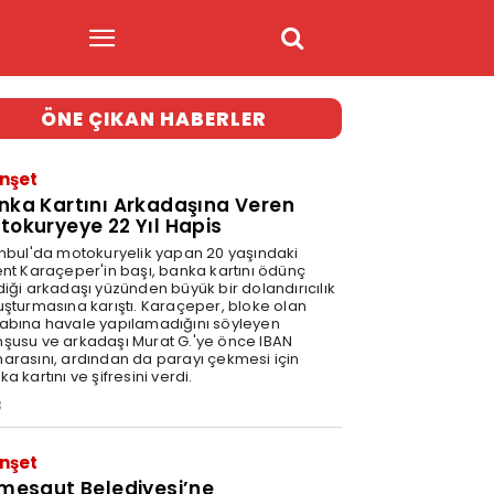
ÖNE ÇIKAN HABERLER
nşet
nka Kartını Arkadaşına Veren
tokuryeye 22 Yıl Hapis
anbul'da motokuryelik yapan 20 yaşındaki
ent Karaçeper'in başı, banka kartını ödünç
diği arkadaşı yüzünden büyük bir dolandırıcılık
uşturmasına karıştı. Karaçeper, bloke olan
abına havale yapılamadığını söyleyen
şusu ve arkadaşı Murat G.'ye önce IBAN
arasını, ardından da parayı çekmesi için
a kartını ve şifresini verdi.
3
nşet
imesgut Belediyesi’ne