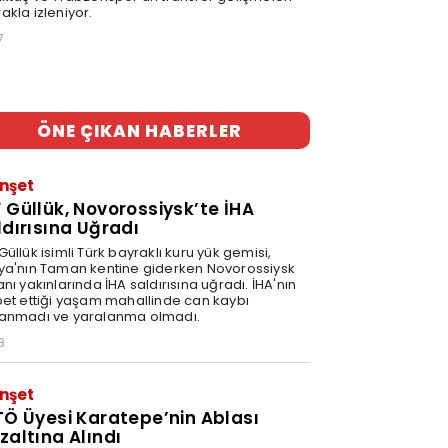
akla izleniyor.
7