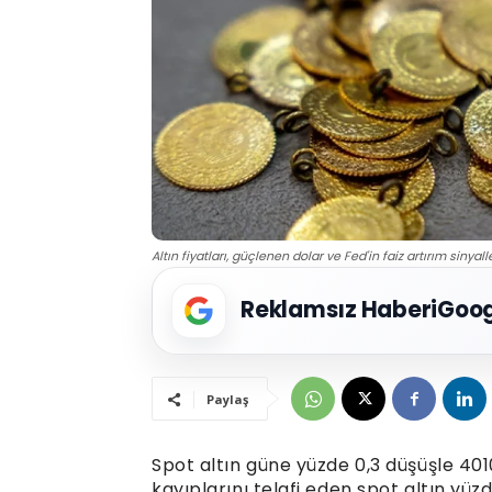
Altın fiyatları, güçlenen dolar ve Fed'in faiz artırım siny
Reklamsız Haberi
Goog
Paylaş
Spot altın güne yüzde 0,3 düşüşle 401
kayıplarını telafi eden spot altın yüz