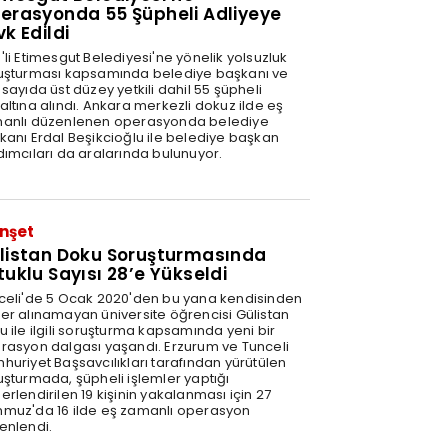
erasyonda 55 Şüpheli Adliyeye
vk Edildi
'li Etimesgut Belediyesi'ne yönelik yolsuzluk
uşturması kapsamında belediye başkanı ve
sayıda üst düzey yetkili dahil 55 şüpheli
altına alındı. Ankara merkezli dokuz ilde eş
anlı düzenlenen operasyonda belediye
kanı Erdal Beşikcioğlu ile belediye başkan
dımcıları da aralarında bulunuyor.
nşet
listan Doku Soruşturmasında
tuklu Sayısı 28’e Yükseldi
celi'de 5 Ocak 2020'den bu yana kendisinden
er alınamayan üniversite öğrencisi Gülistan
u ile ilgili soruşturma kapsamında yeni bir
rasyon dalgası yaşandı. Erzurum ve Tunceli
huriyet Başsavcılıkları tarafından yürütülen
uşturmada, şüpheli işlemler yaptığı
rlendirilen 19 kişinin yakalanması için 27
muz'da 16 ilde eş zamanlı operasyon
enlendi.