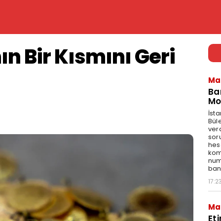
ın Bir Kısmını Geri
Ma
Ba
Mo
İst
Bül
ver
sor
hes
kom
num
bank
17:2
Ma
Et