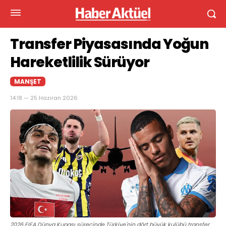
Transfer Piyasasında Yoğun
Hareketlilik Sürüyor
MANŞET
14:18 — 25 Haziran 2026
2026 FIFA Dünya Kupası sürecinde Türkiye'nin dört büyük kulübü transfer