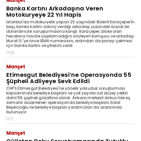
Manşet
Banka Kartını Arkadaşına Veren
Motokuryeye 22 Yıl Hapis
İstanbul'da motokuryelik yapan 20 yaşındaki Bülent Karaçeper'in
başı, banka kartını ödünç verdiği arkadaşı yüzünden büyük bir
dolandırıcılık soruşturmasına karıştı. Karaçeper, bloke olan
hesabına havale yapılamadığını söyleyen komşusu ve arkadaşı
Murat G.'ye önce IBAN numarasını, ardından da parayı çekmesi
için banka kartını ve şifresini verdi.
17:23
Manşet
Etimesgut Belediyesi’ne Operasyonda 55
Şüpheli Adliyeye Sevk Edildi
CHP'li Etimesgut Belediyesi'ne yönelik yolsuzluk soruşturması
kapsamında belediye başkanı ve çok sayıda üst düzey yetkili
dahil 55 şüpheli gözaltına alındı. Ankara merkezli dokuz ilde eş
zamanlı düzenlenen operasyonda belediye başkanı Erdal
Beşikcioğlu ile belediye başkan yardımcıları da aralarında
bulunuyor.
17:17
Manşet