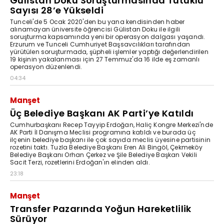
Gülistan Doku Soruşturmasında Tutuklu
Sayısı 28’e Yükseldi
Tunceli'de 5 Ocak 2020'den bu yana kendisinden haber
alınamayan üniversite öğrencisi Gülistan Doku ile ilgili
soruşturma kapsamında yeni bir operasyon dalgası yaşandı.
Erzurum ve Tunceli Cumhuriyet Başsavcılıkları tarafından
yürütülen soruşturmada, şüpheli işlemler yaptığı değerlendirilen
19 kişinin yakalanması için 27 Temmuz'da 16 ilde eş zamanlı
operasyon düzenlendi.
04:34
Manşet
Üç Belediye Başkanı AK Parti’ye Katıldı
Cumhurbaşkanı Recep Tayyip Erdoğan, Haliç Kongre Merkezi'nde
AK Parti İl Danışma Meclisi programına katıldı ve burada üç
ilçenin belediye başkanı ile çok sayıda meclis üyesine partisinin
rozetini taktı. Tuzla Belediye Başkanı Eren Ali Bingöl, Çekmeköy
Belediye Başkanı Orhan Çerkez ve Şile Belediye Başkan Vekili
Sacit Terzi, rozetlerini Erdoğan'ın elinden aldı.
23:18
Manşet
Transfer Pazarında Yoğun Hareketlilik
Sürüyor