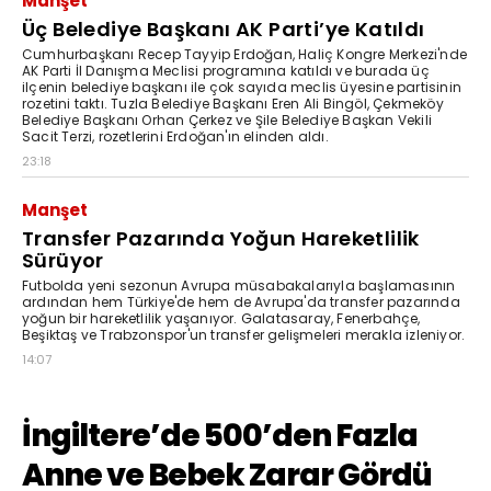
Manşet
Üç Belediye Başkanı AK Parti’ye Katıldı
Cumhurbaşkanı Recep Tayyip Erdoğan, Haliç Kongre Merkezi'nde
AK Parti İl Danışma Meclisi programına katıldı ve burada üç
ilçenin belediye başkanı ile çok sayıda meclis üyesine partisinin
rozetini taktı. Tuzla Belediye Başkanı Eren Ali Bingöl, Çekmeköy
Belediye Başkanı Orhan Çerkez ve Şile Belediye Başkan Vekili
Sacit Terzi, rozetlerini Erdoğan'ın elinden aldı.
23:18
Manşet
Transfer Pazarında Yoğun Hareketlilik
Sürüyor
Futbolda yeni sezonun Avrupa müsabakalarıyla başlamasının
ardından hem Türkiye'de hem de Avrupa'da transfer pazarında
yoğun bir hareketlilik yaşanıyor. Galatasaray, Fenerbahçe,
Beşiktaş ve Trabzonspor'un transfer gelişmeleri merakla izleniyor.
14:07