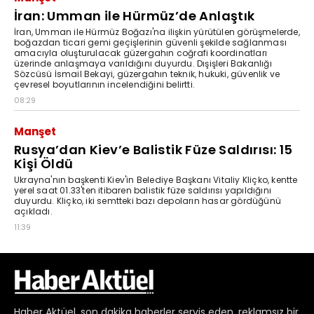
Haber
Aktüel,
son dakika haberler
servis eden, reklamsız bir