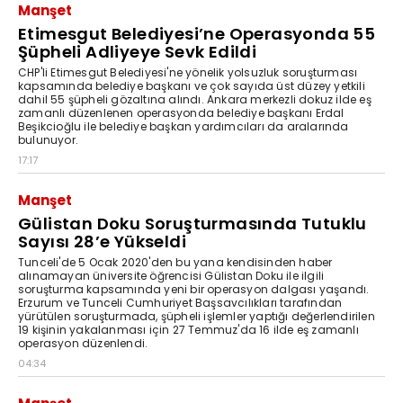
Manşet
Etimesgut Belediyesi’ne Operasyonda 55
Şüpheli Adliyeye Sevk Edildi
CHP'li Etimesgut Belediyesi'ne yönelik yolsuzluk soruşturması
kapsamında belediye başkanı ve çok sayıda üst düzey yetkili
dahil 55 şüpheli gözaltına alındı. Ankara merkezli dokuz ilde eş
zamanlı düzenlenen operasyonda belediye başkanı Erdal
Beşikcioğlu ile belediye başkan yardımcıları da aralarında
bulunuyor.
17:17
Manşet
Gülistan Doku Soruşturmasında Tutuklu
Sayısı 28’e Yükseldi
Tunceli'de 5 Ocak 2020'den bu yana kendisinden haber
alınamayan üniversite öğrencisi Gülistan Doku ile ilgili
soruşturma kapsamında yeni bir operasyon dalgası yaşandı.
Erzurum ve Tunceli Cumhuriyet Başsavcılıkları tarafından
yürütülen soruşturmada, şüpheli işlemler yaptığı değerlendirilen
19 kişinin yakalanması için 27 Temmuz'da 16 ilde eş zamanlı
operasyon düzenlendi.
04:34