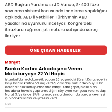
ABD Başkan Yardımcısı JD Vance, S-400 füze
savunma sistemi konusunda inceleme yapıldığını
açıkladı. ABD’li yetkililer Türkiye’nin ABD
yasalarına uyumunu inceliyor. Kongre’deki
itirazlara rağmen jet motoru satışında süreç
ilerliyor.
ÖNE ÇIKAN HABERLER
Manşet
Banka Kartını Arkadaşına Veren
Motokuryeye 22 Yıl Hapis
İstanbul'da motokuryelik yapan 20 yaşındaki Bülent Karaçeper'in
başı, banka kartını ödünç verdiği arkadaşı yüzünden büyük bir
dolandırıcılık soruşturmasına karıştı. Karaçeper, bloke olan
hesabına havale yapılamadığını söyleyen komşusu ve arkadaşı
Murat G.'ye önce IBAN numarasını, ardından da parayı çekmesi
için banka kartını ve şifresini verdi.
17:23