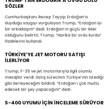
TRUMP’TAN ERDOĞAN’A ÖVGÜ DOLU
SÖZLER
Cumhurbaşkanı Recep Tayyip Erdoğan’a
duyduğu saygıyı vurgulayan Trump, “Erdoğan iyi
bir arkadaşım” dedi. Erdoğan’ın güçlü bir lider
olduğunu belirtti. Trump, “Harika bir ordu kurdu”
ifadelerini kullandı.
TÜRKİYE’YE JET MOTORU SATIŞI
İLERLİYOR
Trump, F-35 ve jet motorlarıyla ilgili olumlu
mesajlar verdi. Satış sürecinin Türkiye’nin istediği
gibi ilerleyeceğini bildirdi. “Erdoğan’ı çok mutlu
edecek bir şey yapacağım” dedi.
S-400 UYUMU İÇİN İNCELEME SÜRÜYOR