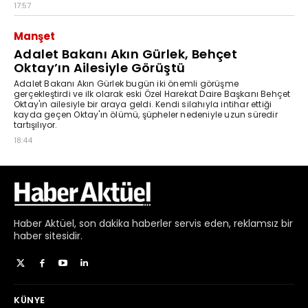
Haber
Aktüel,
son dakika haberler
servis eden, reklamsız bir
haber sitesidir.
KÜNYE