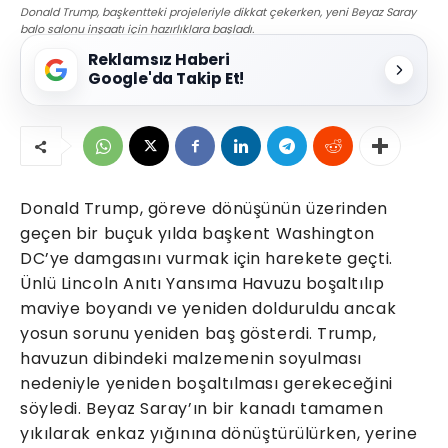
Donald Trump, başkentteki projeleriyle dikkat çekerken, yeni Beyaz Saray
balo salonu inşaatı için hazırlıklara başladı.
Reklamsız Haberi
Google'da Takip Et!
Donald Trump, göreve dönüşünün üzerinden
geçen bir buçuk yılda başkent Washington
DC’ye damgasını vurmak için harekete geçti.
Ünlü Lincoln Anıtı Yansıma Havuzu boşaltılıp
maviye boyandı ve yeniden dolduruldu ancak
yosun sorunu yeniden baş gösterdi. Trump,
havuzun dibindeki malzemenin soyulması
nedeniyle yeniden boşaltılması gerekeceğini
söyledi. Beyaz Saray’ın bir kanadı tamamen
yıkılarak enkaz yığınına dönüştürülürken, yerine