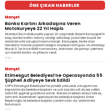
ÖNE ÇIKAN HABERLER
Manşet
Banka Kartını Arkadaşına Veren
Motokuryeye 22 Yıl Hapis
İstanbul'da motokuryelik yapan 20 yaşındaki Bülent Karaçeper'in
başı, banka kartını ödünç verdiği arkadaşı yüzünden büyük bir
dolandırıcılık soruşturmasına karıştı. Karaçeper, bloke olan
hesabına havale yapılamadığını söyleyen komşusu ve arkadaşı
Murat G.'ye önce IBAN numarasını, ardından da parayı çekmesi
için banka kartını ve şifresini verdi.
17:23
Manşet
Etimesgut Belediyesi’ne Operasyonda 55
Şüpheli Adliyeye Sevk Edildi
CHP'li Etimesgut Belediyesi'ne yönelik yolsuzluk soruşturması
kapsamında belediye başkanı ve çok sayıda üst düzey yetkili
dahil 55 şüpheli gözaltına alındı. Ankara merkezli dokuz ilde eş
zamanlı düzenlenen operasyonda belediye başkanı Erdal
Beşikcioğlu ile belediye başkan yardımcıları da aralarında
bulunuyor.
17:17