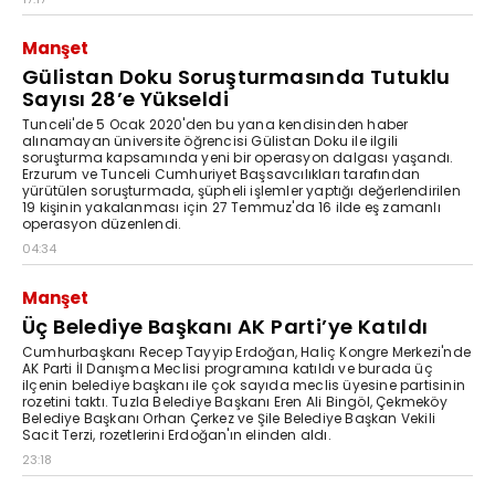
Manşet
Gülistan Doku Soruşturmasında Tutuklu
Sayısı 28’e Yükseldi
Tunceli'de 5 Ocak 2020'den bu yana kendisinden haber
alınamayan üniversite öğrencisi Gülistan Doku ile ilgili
soruşturma kapsamında yeni bir operasyon dalgası yaşandı.
Erzurum ve Tunceli Cumhuriyet Başsavcılıkları tarafından
yürütülen soruşturmada, şüpheli işlemler yaptığı değerlendirilen
19 kişinin yakalanması için 27 Temmuz'da 16 ilde eş zamanlı
operasyon düzenlendi.
04:34
Manşet
Üç Belediye Başkanı AK Parti’ye Katıldı
Cumhurbaşkanı Recep Tayyip Erdoğan, Haliç Kongre Merkezi'nde
AK Parti İl Danışma Meclisi programına katıldı ve burada üç
ilçenin belediye başkanı ile çok sayıda meclis üyesine partisinin
rozetini taktı. Tuzla Belediye Başkanı Eren Ali Bingöl, Çekmeköy
Belediye Başkanı Orhan Çerkez ve Şile Belediye Başkan Vekili
Sacit Terzi, rozetlerini Erdoğan'ın elinden aldı.
23:18