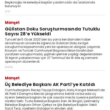
Beşikcioğlu ile belediye başkan yardımcıları da aralarında
bulunuyor.
17:17
Manşet
Gülistan Doku Soruşturmasında Tutuklu
Sayısı 28’e Yükseldi
Tunceli'de 5 Ocak 2020'den bu yana kendisinden haber
alınamayan üniversite öğrencisi Gülistan Doku ile ilgili
soruşturma kapsamında yeni bir operasyon dalgası yaşandı.
Erzurum ve Tunceli Cumhuriyet Başsavcılıkları tarafından
yürütülen soruşturmada, şüpheli işlemler yaptığı değerlendirilen
19 kişinin yakalanması için 27 Temmuz'da 16 ilde eş zamanlı
operasyon düzenlendi.
04:34
Manşet
Üç Belediye Başkanı AK Parti’ye Katıldı
Cumhurbaşkanı Recep Tayyip Erdoğan, Haliç Kongre Merkezi'nde
AK Parti İl Danışma Meclisi programına katıldı ve burada üç
ilçenin belediye başkanı ile çok sayıda meclis üyesine partisinin
rozetini taktı. Tuzla Belediye Başkanı Eren Ali Bingöl, Çekmeköy
Belediye Başkanı Orhan Çerkez ve Şile Belediye Başkan Vekili
Sacit Terzi, rozetlerini Erdoğan'ın elinden aldı.