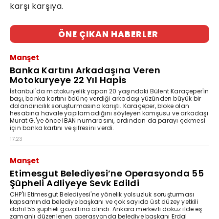
karşı karşıya.
ÖNE ÇIKAN HABERLER
Manşet
Banka Kartını Arkadaşına Veren
Motokuryeye 22 Yıl Hapis
İstanbul'da motokuryelik yapan 20 yaşındaki Bülent Karaçeper'in
başı, banka kartını ödünç verdiği arkadaşı yüzünden büyük bir
dolandırıcılık soruşturmasına karıştı. Karaçeper, bloke olan
hesabına havale yapılamadığını söyleyen komşusu ve arkadaşı
Murat G.'ye önce IBAN numarasını, ardından da parayı çekmesi
için banka kartını ve şifresini verdi.
17:23
Manşet
Etimesgut Belediyesi’ne Operasyonda 55
Şüpheli Adliyeye Sevk Edildi
CHP'li Etimesgut Belediyesi'ne yönelik yolsuzluk soruşturması
kapsamında belediye başkanı ve çok sayıda üst düzey yetkili
dahil 55 şüpheli gözaltına alındı. Ankara merkezli dokuz ilde eş
zamanlı düzenlenen operasyonda belediye başkanı Erdal