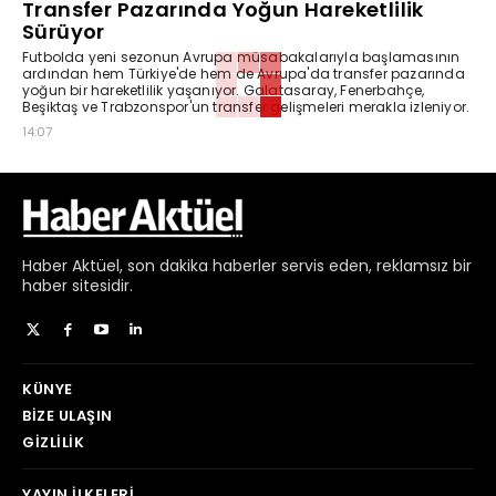
Transfer Pazarında Yoğun Hareketlilik
Sürüyor
Futbolda yeni sezonun Avrupa müsabakalarıyla başlamasının
ardından hem Türkiye'de hem de Avrupa'da transfer pazarında
yoğun bir hareketlilik yaşanıyor. Galatasaray, Fenerbahçe,
Beşiktaş ve Trabzonspor'un transfer gelişmeleri merakla izleniyor.
14:07