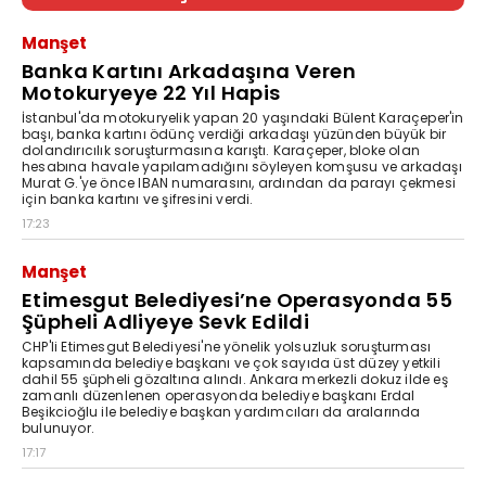
Manşet
Banka Kartını Arkadaşına Veren
Motokuryeye 22 Yıl Hapis
İstanbul'da motokuryelik yapan 20 yaşındaki Bülent Karaçeper'in
başı, banka kartını ödünç verdiği arkadaşı yüzünden büyük bir
dolandırıcılık soruşturmasına karıştı. Karaçeper, bloke olan
hesabına havale yapılamadığını söyleyen komşusu ve arkadaşı
Murat G.'ye önce IBAN numarasını, ardından da parayı çekmesi
için banka kartını ve şifresini verdi.
17:23
Manşet
Etimesgut Belediyesi’ne Operasyonda 55
Şüpheli Adliyeye Sevk Edildi
CHP'li Etimesgut Belediyesi'ne yönelik yolsuzluk soruşturması
kapsamında belediye başkanı ve çok sayıda üst düzey yetkili
dahil 55 şüpheli gözaltına alındı. Ankara merkezli dokuz ilde eş
zamanlı düzenlenen operasyonda belediye başkanı Erdal
Beşikcioğlu ile belediye başkan yardımcıları da aralarında
bulunuyor.
17:17