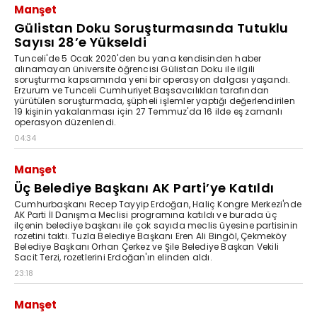
Manşet
Gülistan Doku Soruşturmasında Tutuklu
Sayısı 28’e Yükseldi
Tunceli'de 5 Ocak 2020'den bu yana kendisinden haber
alınamayan üniversite öğrencisi Gülistan Doku ile ilgili
soruşturma kapsamında yeni bir operasyon dalgası yaşandı.
Erzurum ve Tunceli Cumhuriyet Başsavcılıkları tarafından
yürütülen soruşturmada, şüpheli işlemler yaptığı değerlendirilen
19 kişinin yakalanması için 27 Temmuz'da 16 ilde eş zamanlı
operasyon düzenlendi.
04:34
Manşet
Üç Belediye Başkanı AK Parti’ye Katıldı
Cumhurbaşkanı Recep Tayyip Erdoğan, Haliç Kongre Merkezi'nde
AK Parti İl Danışma Meclisi programına katıldı ve burada üç
ilçenin belediye başkanı ile çok sayıda meclis üyesine partisinin
rozetini taktı. Tuzla Belediye Başkanı Eren Ali Bingöl, Çekmeköy
Belediye Başkanı Orhan Çerkez ve Şile Belediye Başkan Vekili
Sacit Terzi, rozetlerini Erdoğan'ın elinden aldı.
23:18
Manşet