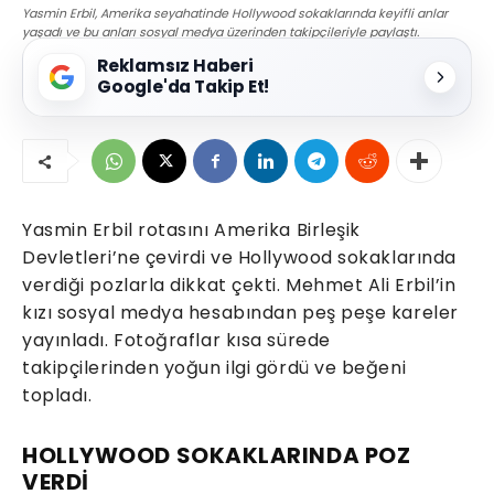
Yasmin Erbil, Amerika seyahatinde Hollywood sokaklarında keyifli anlar
yaşadı ve bu anları sosyal medya üzerinden takipçileriyle paylaştı.
Reklamsız Haberi
Google'da Takip Et!
Yasmin Erbil rotasını Amerika Birleşik
Devletleri’ne çevirdi ve Hollywood sokaklarında
verdiği pozlarla dikkat çekti. Mehmet Ali Erbil’in
kızı sosyal medya hesabından peş peşe kareler
yayınladı. Fotoğraflar kısa sürede
takipçilerinden yoğun ilgi gördü ve beğeni
topladı.
HOLLYWOOD SOKAKLARINDA POZ
VERDİ