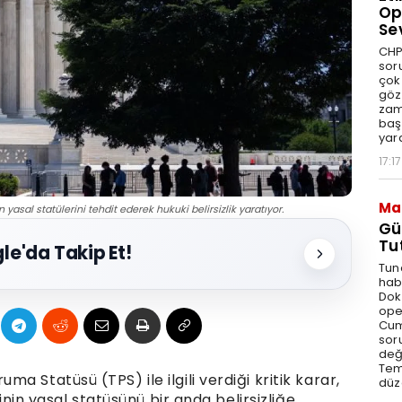
Op
Se
CHP
sor
çok 
göz
zam
baş
yar
17:17
Ma
yasal statülerini tehdit ederek hukuki belirsizlik yaratıyor.
Gü
Tu
le'da Takip Et!
Tun
hab
Dok
ope
Cum
sor
değe
Tem
 Statüsü (TPS) ile ilgili verdiği kritik karar,
düz
linin yasal statüsünü bir anda belirsizliğe