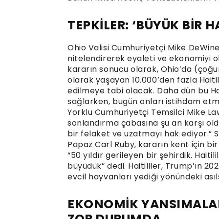
TEPKİLER: ‘BÜYÜK BİR H
Ohio Valisi Cumhuriyetçi Mike DeWine
nitelendirerek eyaleti ve ekonomiyi o
kararın sonucu olarak, Ohio’da (çoğun
olarak yaşayan 10.000’den fazla Haitili
edilmeye tabi olacak. Daha dün bu Hai
sağlarken, bugün onları istihdam etmek
Yorklu Cumhuriyetçi Temsilci Mike Lawl
sonlandırma çabasına şu an karşı olduğ
bir felaket ve uzatmayı hak ediyor.” S
Papaz Carl Ruby, kararın kent için bi
“50 yıldır gerileyen bir şehirdik. Haiti
büyüdük” dedi. Haitililer, Trump’ın 
evcil hayvanları yediği yönündeki asıls
EKONOMİK YANSIMALAR:
ZOR DURUMDA