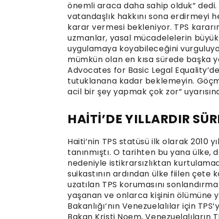
önemli araca daha sahip olduk” de
vatandaşlık hakkını sona erdirmeyi he
karar vermesi bekleniyor. TPS kararını
uzmanlar, yasal mücadelelerin büyük 
uygulamaya koyabileceğini vurguluyor
mümkün olan en kısa sürede başka yas
Advocates for Basic Legal Equality’de
tutuklanana kadar beklemeyin. Göçmen
acil bir şey yapmak çok zor” uyarısın
HAİTİ’DE YILLARDIR SÜR
Haiti’nin TPS statüsü ilk olarak 2010
tanınmıştı. O tarihten bu yana ülke, d
nedeniyle istikrarsızlıktan kurtulama
suikastının ardından ülke fiilen çete
uzatılan TPS korumasını sonlandırma
yaşanan ve onlarca kişinin ölümüne y
Bakanlığı’nın Venezuelalılar için TPS’y
Bakan Kristi Noem, Venezuelalıların T