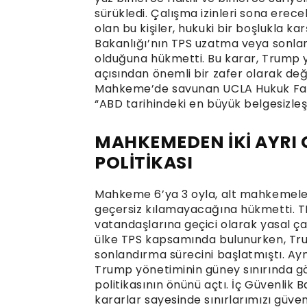
sürükledi. Çalışma izinleri sona erece
olan bu kişiler, hukuki bir boşlukla ka
Bakanlığı’nın TPS uzatma veya sonla
olduğuna hükmetti. Bu karar, Trump yön
açısından önemli bir zafer olarak değe
Mahkeme’de savunan UCLA Hukuk Fakü
“ABD tarihindeki en büyük belgesizleş
MAHKEMEDEN İKİ AYRI G
POLİTİKASI
Mahkeme 6’ya 3 oyla, alt mahkemeleri
geçersiz kılamayacağına hükmetti. TP
vatandaşlarına geçici olarak yasal ç
ülke TPS kapsamında bulunurken, Tru
sonlandırma sürecini başlatmıştı. Ayn
Trump yönetiminin güney sınırında g
politikasının önünü açtı. İç Güvenlik 
kararlar sayesinde sınırlarımızı güv