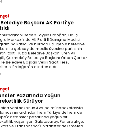
34
nşet
 Belediye Başkanı AK Parti’ye
tıldı
hurbaşkanı Recep Tayyip Erdoğan, Haliç
gre Merkezi'nde AK Parti İl Danışma Meclisi
gramına katıldı ve burada üç ilçenin belediye
kanı ile çok sayıda meclis üyesine partisinin
tini taktı. Tuzla Belediye Başkanı Eren Ali
göl, Çekmeköy Belediye Başkanı Orhan Çerkez
ile Belediye Başkan Vekili Sacit Terzi,
tlerini Erdoğan'ın elinden aldı.
8
nşet
ansfer Pazarında Yoğun
reketlilik Sürüyor
bolda yeni sezonun Avrupa müsabakalarıyla
lamasının ardından hem Türkiye'de hem de
upa'da transfer pazarında yoğun bir
eketlilik yaşanıyor. Galatasaray, Fenerbahçe,
iktaş ve Trabzonspor'un transfer gelişmeleri