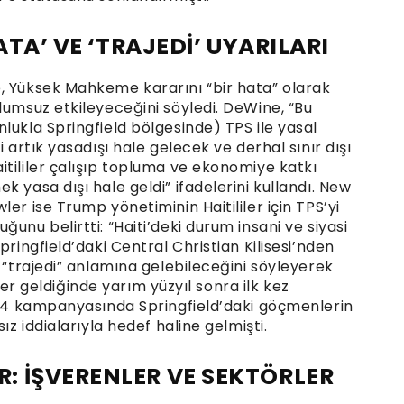
ATA’ VE ‘TRAJEDİ’ UYARILARI
, Yüksek Mahkeme kararını “bir hata” olarak
lumsuz etkileyeceğini söyledi. DeWine, “Bu
lukla Springfield bölgesinde) TPS ile yasal
 artık yasadışı hale gelecek ve derhal sınır dışı
tililer çalışıp topluma ve ekonomiye katkı
 yasa dışı hale geldi” ifadelerini kullandı. New
er ise Trump yönetiminin Haitililer için TPS’yi
unu belirtti: “Haiti’deki durum insani ve siyasi
pringfield’daki Central Christian Kilisesi’nden
r “trajedi” anlamına gelebileceğini söyleyerek
liler geldiğinde yarım yüzyıl sonra ilk kez
2024 kampanyasında Springfield’daki göçmenlerin
ız iddialarıyla hedef haline gelmişti.
 İŞVERENLER VE SEKTÖRLER