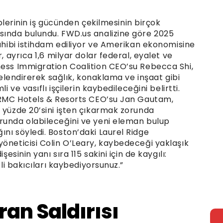
hiplerinin iş gücünden çekilmesinin birçok
sında bulundu. FWD.us analizine göre 2025
sahibi istihdam ediliyor ve Amerikan ekonomisine
, ayrıca 1,6 milyar dolar federal, eyalet ve
ness Immigration Coalition CEO’su Rebecca Shi,
itelendirerek sağlık, konaklama ve inşaat gibi
i ve vasıflı işçilerin kaybedileceğini belirtti.
IHRMC Hotels & Resorts CEO’su Jan Gautam,
 yüzde 20’sini işten çıkarmak zorunda
runda olabileceğini ve yeni eleman bulup
nı söyledi. Boston’daki Laurel Ridge
yöneticisi Colin O’Leary, kaybedeceği yaklaşık
şesinin yanı sıra 115 sakini için de kaygılı:
tli bakıcıları kaybediyorsunuz.”