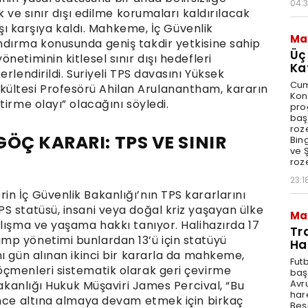
04:
k ve sınır dışı edilme korumaları kaldırılacak
rşı karşıya kaldı. Mahkeme, İç Güvenlik
Ma
ndırma konusunda geniş takdir yetkisine sahip
Üç
etiminin kitlesel sınır dışı hedefleri
Ka
rlendirildi. Suriyeli TPS davasını Yüksek
Cum
ltesi Profesörü Ahilan Arulanantham, kararın
Kon
tirme olayı” olacağını söyledi.
pro
baş
roze
ÖÇ KARARI: TPS VE SINIR
Bin
ve Ş
roze
23:1
n İç Güvenlik Bakanlığı’nın TPS kararlarını
S statüsü, insani veya doğal kriz yaşayan ülke
Ma
alışma ve yaşama hakkı tanıyor. Halihazırda 17
Tr
mp yönetimi bunlardan 13’ü için statüyü
Ha
ı gün alınan ikinci bir kararla da mahkeme,
Fut
öçmenleri sistematik olarak geri çevirme
baş
Avr
Bakanlığı Hukuk Müşaviri James Percival, “Bu
har
ence altına almaya devam etmek için birkaç
Beş