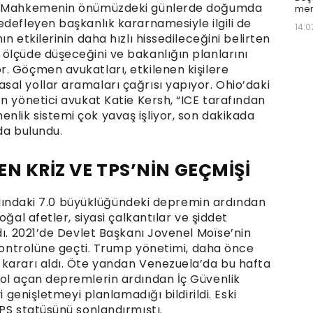
di. Mahkemenin önümüzdeki günlerde doğumda
mer
defleyen başkanlık kararnamesiyle ilgili de
14:0
n etkilerinin daha hızlı hissedileceğini belirten
ölçüde düşeceğini ve bakanlığın planlarını
. Göçmen avukatları, etkilenen kişilere
al yollar aramaları çağrısı yapıyor. Ohio’daki
n yönetici avukat Katie Kersh, “ICE tarafından
lik sistemi çok yavaş işliyor, son dakikada
da bulundu.
EN KRİZ VE TPS’NİN GEÇMİŞİ
 yılındaki 7.0 büyüklüğündeki depremin ardından
oğal afetler, siyasi çalkantılar ve şiddet
dı. 2021’de Devlet Başkanı Jovenel Moïse’nin
 kontrolüne geçti. Trump yönetimi, daha önce
 kararı aldı. Öte yandan Venezuela’da bu hafta
ol açan depremlerin ardından İç Güvenlik
i genişletmeyi planlamadığı bildirildi. Eski
PS statüsünü sonlandırmıştı.