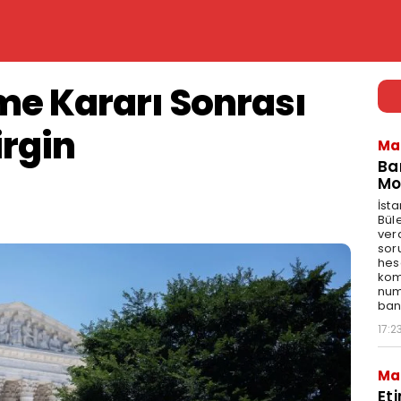
e Kararı Sonrası
rgin
Ma
Ba
Mo
İst
Bül
ver
sor
hes
kom
num
bank
17:2
Ma
Et