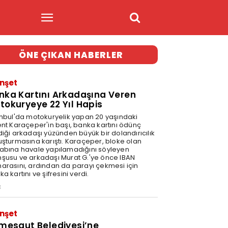
ÖNE ÇIKAN HABERLER
nşet
nka Kartını Arkadaşına Veren
tokuryeye 22 Yıl Hapis
anbul'da motokuryelik yapan 20 yaşındaki
ent Karaçeper'in başı, banka kartını ödünç
diği arkadaşı yüzünden büyük bir dolandırıcılık
uşturmasına karıştı. Karaçeper, bloke olan
abına havale yapılamadığını söyleyen
şusu ve arkadaşı Murat G.'ye önce IBAN
arasını, ardından da parayı çekmesi için
a kartını ve şifresini verdi.
3
nşet
imesgut Belediyesi’ne