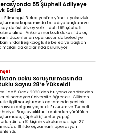
erasyonda 55 Şüpheli Adliyeye
vk Edildi
'li Etimesgut Belediyesi'ne yönelik yolsuzluk
uşturması kapsamında belediye başkanı ve
sayıda üst düzey yetkili dahil 55 şüpheli
altına alındı. Ankara merkezli dokuz ilde eş
anlı düzenlenen operasyonda belediye
kanı Erdal Beşikcioğlu ile belediye başkan
dımcıları da aralarında bulunuyor.
nşet
listan Doku Soruşturmasında
tuklu Sayısı 28’e Yükseldi
celi'de 5 Ocak 2020'den bu yana kendisinden
er alınamayan üniversite öğrencisi Gülistan
u ile ilgili soruşturma kapsamında yeni bir
rasyon dalgası yaşandı. Erzurum ve Tunceli
huriyet Başsavcılıkları tarafından yürütülen
uşturmada, şüpheli işlemler yaptığı
rlendirilen 19 kişinin yakalanması için 27
muz'da 16 ilde eş zamanlı operasyon
enlendi.