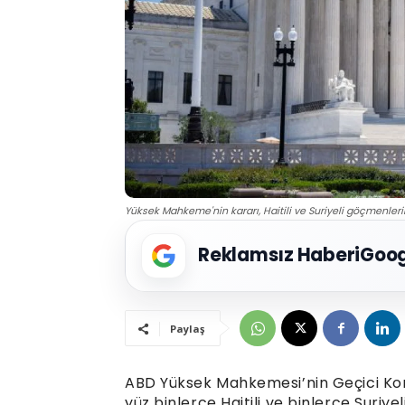
Yüksek Mahkeme'nin kararı, Haitili ve Suriyeli göçmenlerin 
Reklamsız Haberi
Goog
Paylaş
ABD Yüksek Mahkemesi’nin Geçici Koruma
yüz binlerce Haitili ve binlerce Suriye